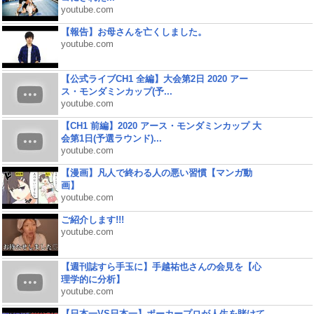
youtube.com
【報告】お母さんを亡くしました。
youtube.com
【公式ライブCH1 全編】大会第2日 2020 アー
ス・モンダミンカップ(予...
youtube.com
【CH1 前編】2020 アース・モンダミンカップ 大
会第1日(予選ラウンド)...
youtube.com
【漫画】凡人で終わる人の悪い習慣【マンガ動
画】
youtube.com
ご紹介します!!!
youtube.com
【週刊誌すら手玉に】手越祐也さんの会見を【心
理学的に分析】
youtube.com
【日本一VS日本一】ポーカープロが人生を賭けて