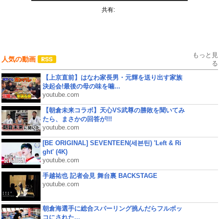
共有:
もっと見
人気の動画
る
【上京直前】はなわ家長男・元輝を送り出す家族
決起会!最後の母の味を噛...
youtube.com
【朝倉未来コラボ】天心VS武尊の勝敗を聞いてみ
たら、まさかの回答が!!!
youtube.com
[BE ORIGINAL] SEVENTEEN(세븐틴) 'Left & Ri
ght' (4K)
youtube.com
手越祐也 記者会見 舞台裏 BACKSTAGE
youtube.com
朝倉海選手に総合スパーリング挑んだらフルボッ
コにされた...