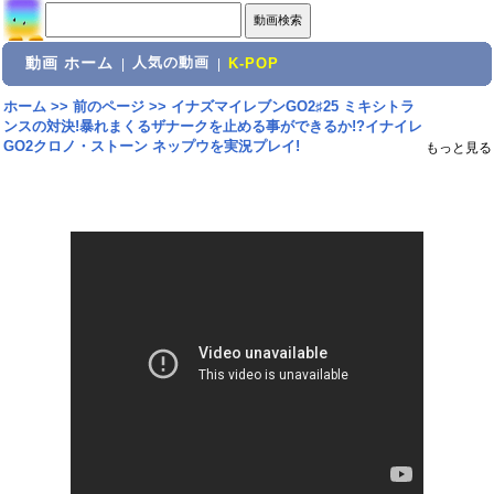
動画 ホーム
人気の動画
|
|
K-POP
ホーム
>>
前のページ
>>
イナズマイレブンGO2♯25 ミキシトラ
ンスの対決!暴れまくるザナークを止める事ができるか!?イナイレ
GO2クロノ・ストーン ネップウを実況プレイ!
もっと見る