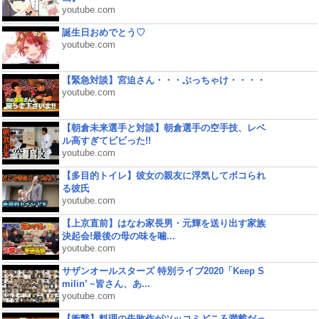
youtube.com
誕生日おめでとう♡
youtube.com
【緊急対談】宮迫さん・・・ぶっちゃけ・・・・
youtube.com
【朝倉未来選手と対談】朝倉選手の空手技、レベ
ル高すぎてビビった!!
youtube.com
【多目的トイレ】彼女の親友に浮気してボコられ
る彼氏
youtube.com
【上京直前】はなわ家長男・元輝を送り出す家族
決起会!最後の母の味を噛...
youtube.com
サザンオールスターズ 特別ライブ2020「Keep S
milin’ ~皆さん、あ...
youtube.com
【衝撃】料理の失敗作がツッコミどころ満載だっ