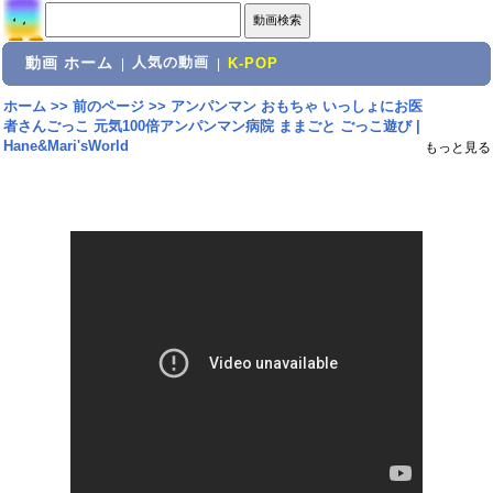
動画 ホーム
人気の動画
|
|
K-POP
ホーム
>>
前のページ
>>
アンパンマン おもちゃ いっしょにお医
者さんごっこ 元気100倍アンパンマン病院 ままごと ごっこ遊び |
Hane&Mari'sWorld
もっと見る