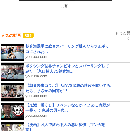
共有:
もっと見
人気の動画
る
朝倉海選手に総合スパーリング挑んだらフルボッ
コにされた...
youtube.com
ボクシング世界チャンピオンとスパーリングして
みた 【京口紘人VS朝倉海...
youtube.com
【朝倉未来コラボ】天心VS武尊の勝敗を聞いてみ
たら、まさかの回答が!!!
youtube.com
【鬼滅一番くじ】リベンジなるか!? よゐこ有野が
一番くじ 鬼滅の刃 ~弐...
youtube.com
【漫画】凡人で終わる人の悪い習慣【マンガ動
画】