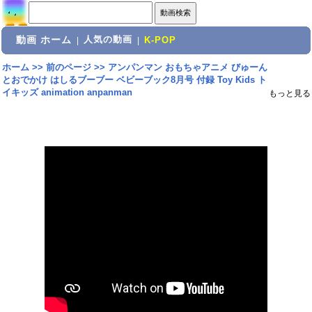
動画 ホーム
人気の動画
|
|
K-POP
ホーム
>>
前のページ
>>
アンパンマン おもちゃアニメ びゅーん
とおでかけ はしるブーブー ベビーブック8月号 付録 Toy Kids ト
イキッズ animation anpanman
もっと見る