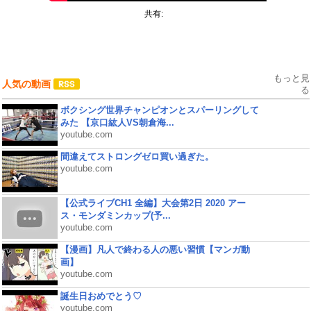
共有:
もっと見
人気の動画
る
ボクシング世界チャンピオンとスパーリングして
みた 【京口紘人VS朝倉海...
youtube.com
間違えてストロングゼロ買い過ぎた。
youtube.com
【公式ライブCH1 全編】大会第2日 2020 アー
ス・モンダミンカップ(予...
youtube.com
【漫画】凡人で終わる人の悪い習慣【マンガ動
画】
youtube.com
誕生日おめでとう♡
youtube.com