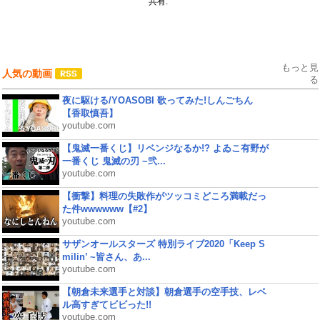
共有:
もっと見
人気の動画
る
夜に駆ける/YOASOBI 歌ってみた!しんごちん
【香取慎吾】
youtube.com
【鬼滅一番くじ】リベンジなるか!? よゐこ有野が
一番くじ 鬼滅の刃 ~弐...
youtube.com
【衝撃】料理の失敗作がツッコミどころ満載だっ
た件wwwwww【#2】
youtube.com
サザンオールスターズ 特別ライブ2020「Keep S
milin’ ~皆さん、あ...
youtube.com
【朝倉未来選手と対談】朝倉選手の空手技、レベ
ル高すぎてビビった!!
youtube.com