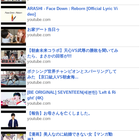
ARASHI - Face Down : Reborn [Official Lyric Vi
deo]
youtube.com
お家デート当日ゥ
youtube.com
【朝倉未来コラボ】天心VS武尊の勝敗を聞いてみ
たら、まさかの回答が!!!
youtube.com
ボクシング世界チャンピオンとスパーリングして
みた 【京口紘人VS朝倉海...
youtube.com
[BE ORIGINAL] SEVENTEEN(세븐틴) 'Left & Ri
ght' (4K)
youtube.com
【報告】お母さんを亡くしました。
youtube.com
【漫画】美人なのに結婚できない女【マンガ動
画】