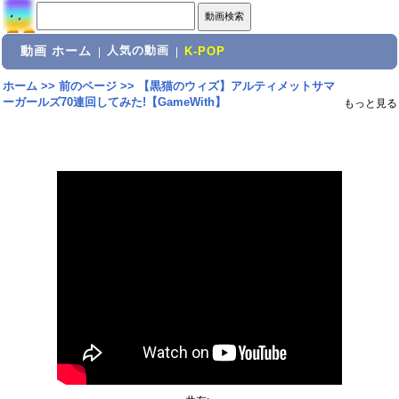
動画 ホーム
人気の動画
|
|
K-POP
ホーム
>>
前のページ
>>
【黒猫のウィズ】アルティメットサマ
ーガールズ70連回してみた!【GameWith】
もっと見る