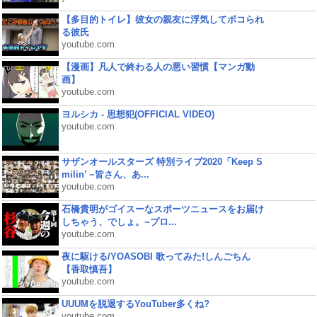
【多目的トイレ】彼女の親友に浮気してボコられ
る彼氏
youtube.com
【漫画】凡人で終わる人の悪い習慣【マンガ動
画】
youtube.com
ヨルシカ - 思想犯(OFFICIAL VIDEO)
youtube.com
サザンオールスターズ 特別ライブ2020「Keep S
milin’ ~皆さん、あ...
youtube.com
石橋貴明がゴイスーなスポーツニュースをお届け
しちゃう、でしょ。~プロ...
youtube.com
夜に駆ける/YOASOBI 歌ってみた!しんごちん
【香取慎吾】
youtube.com
UUUMを脱退するYouTuber多くね?
youtube.com