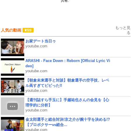
共有:
もっと見
人気の動画
る
お家デート当日ゥ
youtube.com
ARASHI - Face Down : Reborn [Official Lyric Vi
deo]
youtube.com
【朝倉未来選手と対談】朝倉選手の空手技、レベ
ル高すぎてビビった!!
youtube.com
【週刊誌すら手玉に】手越祐也さんの会見を【心
理学的に分析】
youtube.com
金太郎選手と総合対決!京之介が腕十字を決める!?
【プロボクサーvs総合...
youtube.com