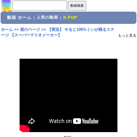
動画 ホーム
人気の動画
|
|
K-POP
ホーム
>>
前のページ
>>
【実況】 やると100%くいが残るステ
ージ 【スーパーマリオメーカー】
もっと見る