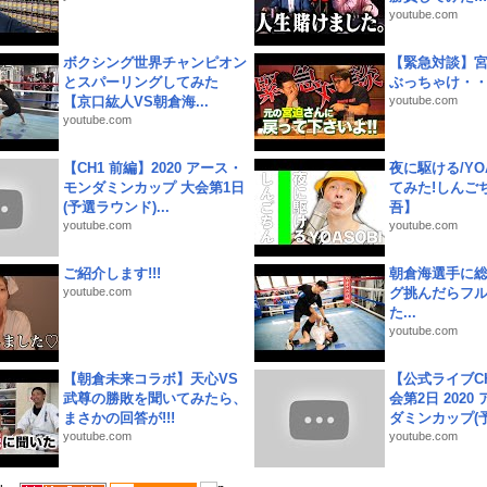
youtube.com
ボクシング世界チャンピオン
【緊急対談】
とスパーリングしてみた
ぶっちゃけ・
【京口紘人VS朝倉海...
youtube.com
youtube.com
【CH1 前編】2020 アース・
夜に駆ける/YOA
モンダミンカップ 大会第1日
てみた!しんご
(予選ラウンド)...
吾】
youtube.com
youtube.com
ご紹介します!!!
朝倉海選手に
youtube.com
グ挑んだらフ
た...
youtube.com
【朝倉未来コラボ】天心VS
【公式ライブC
武尊の勝敗を聞いてみたら、
会第2日 2020
まさかの回答が!!!
ダミンカップ(予.
youtube.com
youtube.com