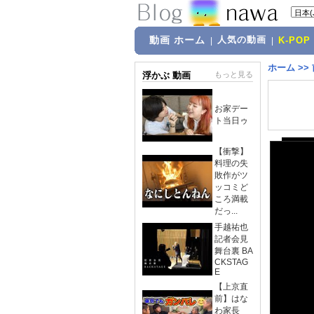
動画 ホーム
人気の動画
|
|
K-POP
ホーム
>>
浮かぶ 動画
もっと見る
お家デー
ト当日ゥ
【衝撃】
料理の失
敗作がツ
ッコミど
ころ満載
だっ...
手越祐也
記者会見
舞台裏 BA
CKSTAG
E
【上京直
前】はな
わ家長