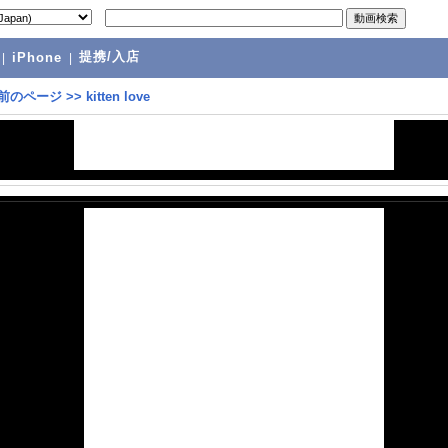
提携/入店
|
iPhone
|
前のページ
>>
kitten love