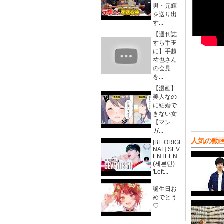
男・元輝
を送り出
す...
【週刊誌
すら手玉
に】手越
祐也さん
の会見
を...
【漫画】
美人なの
に結婚で
きない女
【マン
ガ...
人気の動
[BE ORIGI
NAL] SEV
ENTEEN
(세븐틴)
'Left...
誕生日お
めでとう
♡