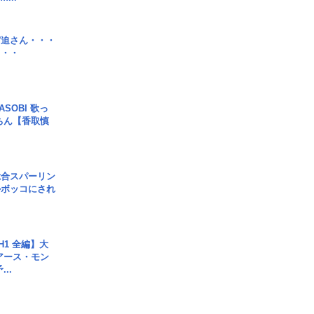
宮迫さん・・・
・・・
SOBI 歌っ
ちん【香取慎
総合スパーリン
ルボッコにされ
H1 全編】大
 アース・モン
..