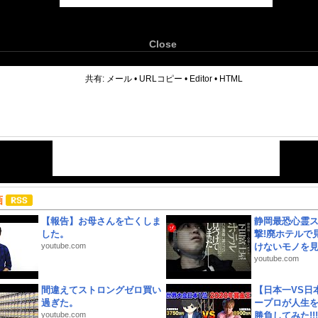
Close
6
共有:
メール
•
URLコピー
•
Editor
•
HTML
画
【報告】お母さんを亡くしま
静岡最恐心霊
した。
撃!廃ホテルで
youtube.com
けないモノを見つ
youtube.com
間違えてストロングゼロ買い
【日本一VS日
過ぎた。
ープロが人生
youtube.com
勝負してみた!!!!!