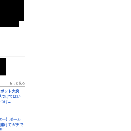
もっと見る
スポット大突
見つけてはい
け...
本一】ポーカ
を賭けてガチで
!...