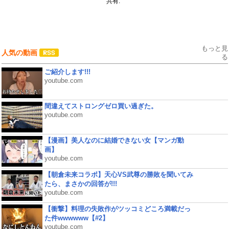
共有:
もっと見
人気の動画
る
ご紹介します!!!
youtube.com
間違えてストロングゼロ買い過ぎた。
youtube.com
【漫画】美人なのに結婚できない女【マンガ動
画】
youtube.com
【朝倉未来コラボ】天心VS武尊の勝敗を聞いてみ
たら、まさかの回答が!!!
youtube.com
【衝撃】料理の失敗作がツッコミどころ満載だっ
た件wwwwww【#2】
youtube.com