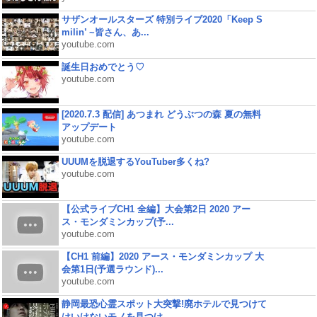
サザンオールスターズ 特別ライブ2020「Keep S
milin’ ~皆さん、あ...
youtube.com
誕生日おめでとう♡
youtube.com
[2020.7.3 配信] あつまれ どうぶつの森 夏の無料
アップデート
youtube.com
UUUMを脱退するYouTuber多くね?
youtube.com
【公式ライブCH1 全編】大会第2日 2020 アー
ス・モンダミンカップ(予...
youtube.com
【CH1 前編】2020 アース・モンダミンカップ 大
会第1日(予選ラウンド)...
youtube.com
静岡最恐心霊スポット大突撃!廃ホテルで見つけて
はいけないモノを見つけ...