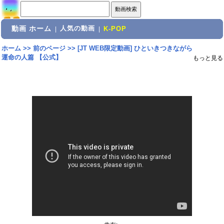
動画 ホーム
人気の動画
|
|
K-POP
ホーム
>>
前のページ
>>
[JT WEB限定動画] ひといきつきながら
運命の人篇 【公式】
もっと見る