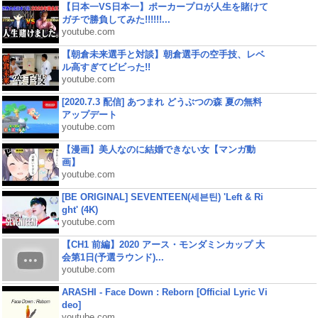
【日本一VS日本一】ポーカープロが人生を賭けて
ガチで勝負してみた!!!!!!...
youtube.com
【朝倉未来選手と対談】朝倉選手の空手技、レベ
ル高すぎてビビった!!
youtube.com
[2020.7.3 配信] あつまれ どうぶつの森 夏の無料
アップデート
youtube.com
【漫画】美人なのに結婚できない女【マンガ動
画】
youtube.com
[BE ORIGINAL] SEVENTEEN(세븐틴) 'Left & Ri
ght' (4K)
youtube.com
【CH1 前編】2020 アース・モンダミンカップ 大
会第1日(予選ラウンド)...
youtube.com
ARASHI - Face Down : Reborn [Official Lyric Vi
deo]
youtube.com