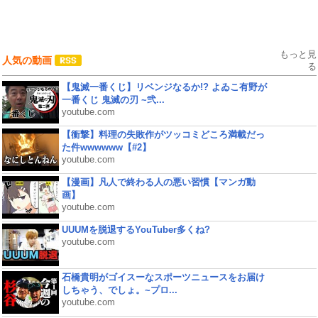
もっと見
人気の動画
る
【鬼滅一番くじ】リベンジなるか!? よゐこ有野が
一番くじ 鬼滅の刃 ~弐...
youtube.com
【衝撃】料理の失敗作がツッコミどころ満載だっ
た件wwwwww【#2】
youtube.com
【漫画】凡人で終わる人の悪い習慣【マンガ動
画】
youtube.com
UUUMを脱退するYouTuber多くね?
youtube.com
石橋貴明がゴイスーなスポーツニュースをお届け
しちゃう、でしょ。~プロ...
youtube.com