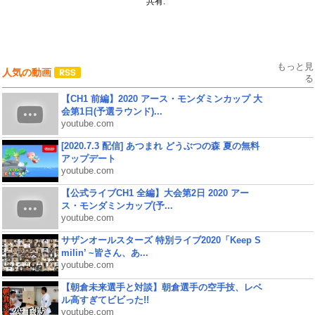
共有:
もっと見
人気の動画
る
【CH1 前編】2020 アース・モンダミンカップ 大
会第1日(予選ラウンド)...
youtube.com
[2020.7.3 配信] あつまれ どうぶつの森 夏の無料
アップデート
youtube.com
【公式ライブCH1 全編】大会第2日 2020 アー
ス・モンダミンカップ(予...
youtube.com
サザンオールスターズ 特別ライブ2020「Keep S
milin’ ~皆さん、あ...
youtube.com
【朝倉未来選手と対談】朝倉選手の空手技、レベ
ル高すぎてビビった!!
youtube.com