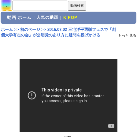
動画 ホーム
人気の動画
|
|
K-POP
ホーム
>>
前のページ
>>
2016.07.02 三宅洋平選挙フェスで『創
価大学有志の会』が公明党のあり方に疑問を投げかける
もっと見る