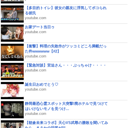
【多目的トイレ】彼女の親友に浮気してボコられ
る彼氏
youtube.com
お家デート当日ゥ
youtube.com
【衝撃】料理の失敗作がツッコミどころ満載だっ
た件wwwwww【#2】
youtube.com
【緊急対談】宮迫さん・・・ぶっちゃけ・・・・
youtube.com
誕生日おめでとう♡
youtube.com
静岡最恐心霊スポット大突撃!廃ホテルで見つけて
はいけないモノを見つけ...
youtube.com
【朝倉未来コラボ】天心VS武尊の勝敗を聞いてみ
たら、まさかの回答が!!!