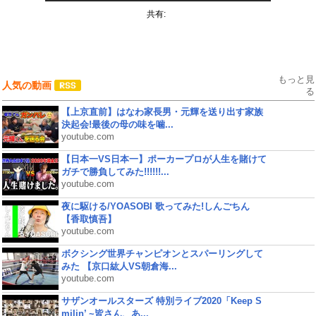
共有:
もっと見
人気の動画
る
【上京直前】はなわ家長男・元輝を送り出す家族
決起会!最後の母の味を噛...
youtube.com
【日本一VS日本一】ポーカープロが人生を賭けて
ガチで勝負してみた!!!!!!...
youtube.com
夜に駆ける/YOASOBI 歌ってみた!しんごちん
【香取慎吾】
youtube.com
ボクシング世界チャンピオンとスパーリングして
みた 【京口紘人VS朝倉海...
youtube.com
サザンオールスターズ 特別ライブ2020「Keep S
milin’ ~皆さん、あ...