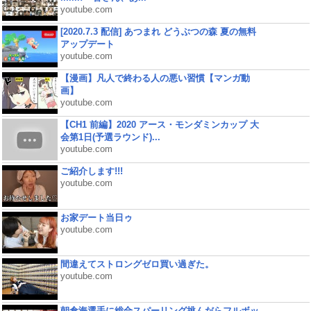
youtube.com
[2020.7.3 配信] あつまれ どうぶつの森 夏の無料
アップデート
youtube.com
【漫画】凡人で終わる人の悪い習慣【マンガ動
画】
youtube.com
【CH1 前編】2020 アース・モンダミンカップ 大
会第1日(予選ラウンド)...
youtube.com
ご紹介します!!!
youtube.com
お家デート当日ゥ
youtube.com
間違えてストロングゼロ買い過ぎた。
youtube.com
朝倉海選手に総合スパーリング挑んだらフルボッ