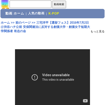
動画 ホーム
人気の動画
|
|
K-POP
ホーム
>>
前のページ
>>
三宅洋平【選挙フェス】2016年7月2日
@渋谷ハチ公前 安保関連法に反対する創価大学・創価女子短期大
学関係者 有志の会
もっと見る