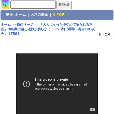
動画 ホーム
人気の動画
|
|
K-POP
ホーム
>>
前のページ
>>
「大人になった今初めて語られる本
音」20年間に渡る確執が明らかに… 7/7(木)『櫻井・有吉THE夜
会』【TBS】
もっと見る