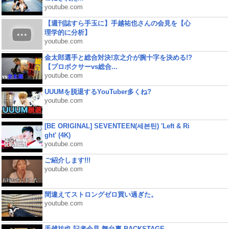
youtube.com
【週刊誌すら手玉に】手越祐也さんの会見を【心
理学的に分析】
youtube.com
金太郎選手と総合対決!京之介が腕十字を決める!?
【プロボクサーvs総合...
youtube.com
UUUMを脱退するYouTuber多くね?
youtube.com
[BE ORIGINAL] SEVENTEEN(세븐틴) 'Left & Ri
ght' (4K)
youtube.com
ご紹介します!!!
youtube.com
間違えてストロングゼロ買い過ぎた。
youtube.com
手越祐也 記者会見 舞台裏 BACKSTAGE