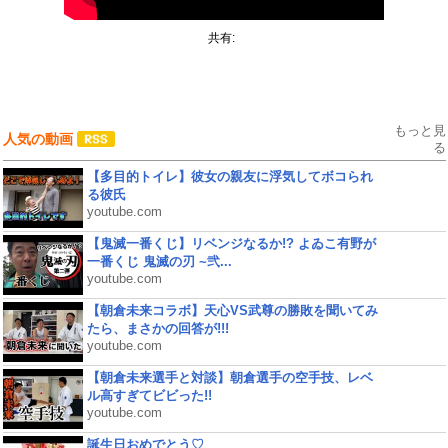
共有:
もっと見
人気の動画
る
【多目的トイレ】彼女の親友に浮気してボコられ
る彼氏
youtube.com
【鬼滅一番くじ】リベンジなるか!? よゐこ有野が
一番くじ 鬼滅の刃 ~弐...
youtube.com
【朝倉未来コラボ】天心VS武尊の勝敗を聞いてみ
たら、まさかの回答が!!!
youtube.com
【朝倉未来選手と対談】朝倉選手の空手技、レベ
ル高すぎてビビった!!
youtube.com
誕生日おめでとう♡