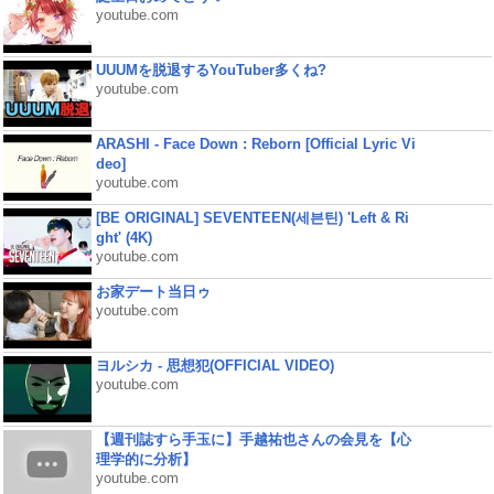
youtube.com
UUUMを脱退するYouTuber多くね?
youtube.com
ARASHI - Face Down : Reborn [Official Lyric Vi
deo]
youtube.com
[BE ORIGINAL] SEVENTEEN(세븐틴) 'Left & Ri
ght' (4K)
youtube.com
お家デート当日ゥ
youtube.com
ヨルシカ - 思想犯(OFFICIAL VIDEO)
youtube.com
【週刊誌すら手玉に】手越祐也さんの会見を【心
理学的に分析】
youtube.com