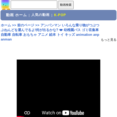
動画 ホーム
人気の動画
|
|
K-POP
ホーム
>>
前のページ
>>
アンパンマン いろんな乗り物がつぶつ
ぶねんどを運んでるよ!何が出るかな? ❤️ 幼稚園バス ゴミ収集車
自動車 自転車 おもちゃ アニメ 絵本 トイ キッズ animation anp
anman
もっと見る