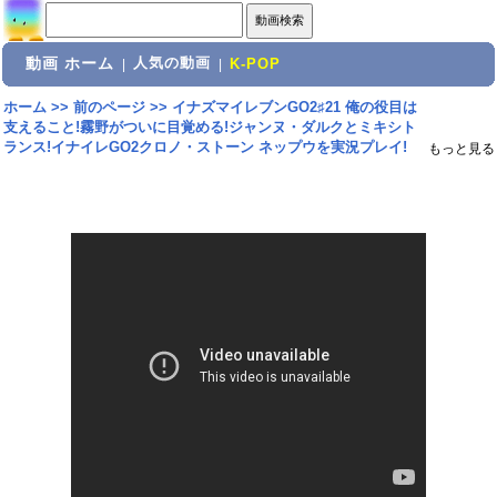
動画 ホーム
人気の動画
|
|
K-POP
ホーム
>>
前のページ
>>
イナズマイレブンGO2♯21 俺の役目は
支えること!霧野がついに目覚める!ジャンヌ・ダルクとミキシト
ランス!イナイレGO2クロノ・ストーン ネップウを実況プレイ!
もっと見る