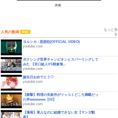
共有:
もっと見
人気の動画
る
ヨルシカ - 思想犯(OFFICIAL VIDEO)
youtube.com
ボクシング世界チャンピオンとスパーリングして
みた 【京口紘人VS朝倉海...
youtube.com
誕生日おめでとう♡
youtube.com
【衝撃】料理の失敗作がツッコミどころ満載だっ
た件wwwwww【#2】
youtube.com
【漫画】美人なのに結婚できない女【マンガ動
画】