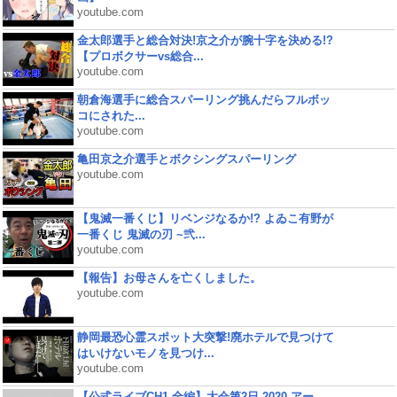
youtube.com
金太郎選手と総合対決!京之介が腕十字を決める!?
【プロボクサーvs総合...
youtube.com
朝倉海選手に総合スパーリング挑んだらフルボッ
コにされた...
youtube.com
亀田京之介選手とボクシングスパーリング
youtube.com
【鬼滅一番くじ】リベンジなるか!? よゐこ有野が
一番くじ 鬼滅の刃 ~弐...
youtube.com
【報告】お母さんを亡くしました。
youtube.com
静岡最恐心霊スポット大突撃!廃ホテルで見つけて
はいけないモノを見つけ...
youtube.com
【公式ライブCH1 全編】大会第2日 2020 アー