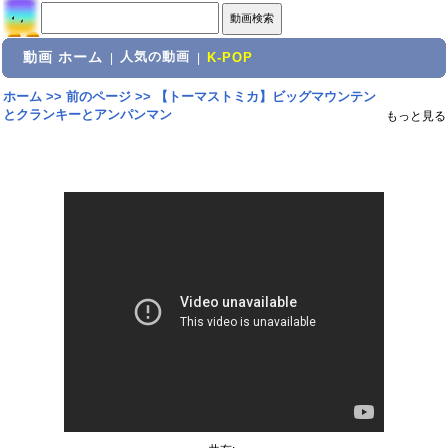
動画 ホーム
人気の動画
|
|
K-POP
ホーム
>>
前のページ
>>
【トーマストミカ】ビッグマウンテン
とクランキーとアンパンマン
もっと見る