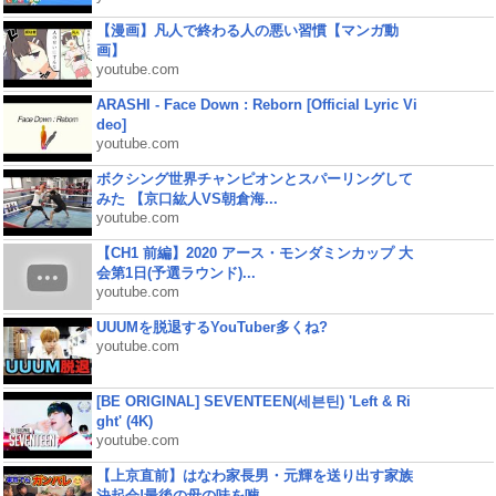
【漫画】凡人で終わる人の悪い習慣【マンガ動
画】
youtube.com
ARASHI - Face Down : Reborn [Official Lyric Vi
deo]
youtube.com
ボクシング世界チャンピオンとスパーリングして
みた 【京口紘人VS朝倉海...
youtube.com
【CH1 前編】2020 アース・モンダミンカップ 大
会第1日(予選ラウンド)...
youtube.com
UUUMを脱退するYouTuber多くね?
youtube.com
[BE ORIGINAL] SEVENTEEN(세븐틴) 'Left & Ri
ght' (4K)
youtube.com
【上京直前】はなわ家長男・元輝を送り出す家族
決起会!最後の母の味を噛...