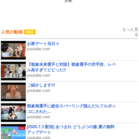
共有:
もっと見
人気の動画
る
お家デート当日ゥ
youtube.com
【朝倉未来選手と対談】朝倉選手の空手技、レベ
ル高すぎてビビった!!
youtube.com
ご紹介します!!!
youtube.com
朝倉海選手に総合スパーリング挑んだらフルボッ
コにされた...
youtube.com
[2020.7.3 配信] あつまれ どうぶつの森 夏の無料
アップデート
youtube.com