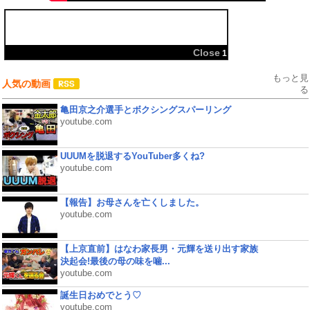
共有:
Close
1
もっと見
人気の動画
る
亀田京之介選手とボクシングスパーリング
youtube.com
UUUMを脱退するYouTuber多くね?
youtube.com
【報告】お母さんを亡くしました。
youtube.com
【上京直前】はなわ家長男・元輝を送り出す家族
決起会!最後の母の味を噛...
youtube.com
誕生日おめでとう♡
youtube.com