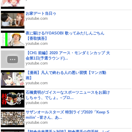
お家デート当日ゥ
youtube.com
夜に駆ける/YOASOBI 歌ってみた!しんごちん
【香取慎吾】
youtube.com
【CH1 前編】2020 アース・モンダミンカップ 大
会第1日(予選ラウンド)...
youtube.com
【漫画】凡人で終わる人の悪い習慣【マンガ動
画】
youtube.com
石橋貴明がゴイスーなスポーツニュースをお届け
しちゃう、でしょ。~プロ...
youtube.com
サザンオールスターズ 特別ライブ2020「Keep S
milin’ ~皆さん、あ...
youtube.com
【朝倉未来選手と対談】朝倉選手の空手技、レベ