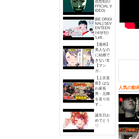
思想犯(O
FFICIAL V
IDEO)
[BE ORIGI
NAL] SEV
ENTEEN
(세븐틴)
'Left...
【漫画】
美人なの
に結婚で
きない女
【マン
ガ...
【上京直
前】はな
人気の動
わ家長
男・元輝
を送り出
す...
誕生日お
めでとう
♡