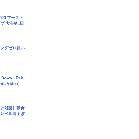
020 アース・
プ 大会第1日
.
ロングゼロ買い
 Down : Reb
yric Video]
手と対談】朝倉
、レベル高すぎ