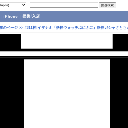
提携/入店
|
iPhone
|
前のページ
>>
#311神!イザナミ『妖怪ウォッチぷにぷに』妖怪ガシャさとち