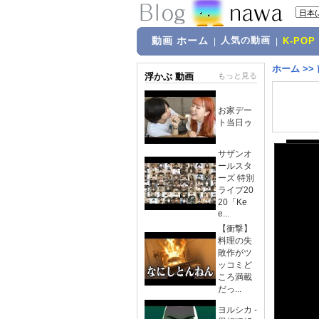
動画 ホーム
人気の動画
|
|
K-POP
ホーム
>>
浮かぶ 動画
もっと見る
お家デー
ト当日ゥ
サザンオ
ールスタ
ーズ 特別
ライブ20
20「Ke
e...
【衝撃】
料理の失
敗作がツ
ッコミど
ころ満載
だっ...
ヨルシカ -