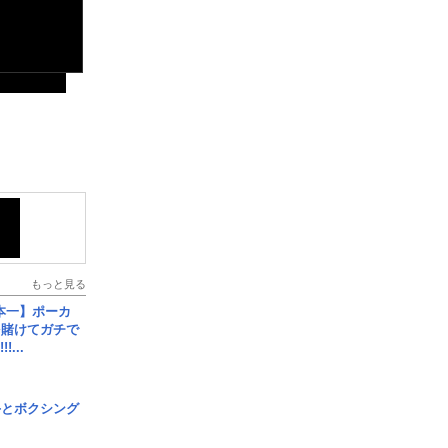
もっと見る
本一】ポーカ
を賭けてガチで
!...
手とボクシング