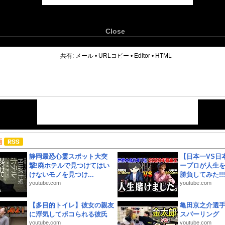
Close
6
共有:
メール
•
URLコピー
•
Editor
•
HTML
画
静岡最恐心霊スポット大突
【日本一VS日
撃!廃ホテルで見つけてはい
ープロが人生
けないモノを見つけ...
勝負してみた!!!!!
youtube.com
youtube.com
【多目的トイレ】彼女の親友
亀田京之介選
に浮気してボコられる彼氏
スパーリング
youtube.com
youtube.com