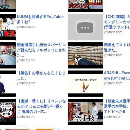
UUUMを脱退するYouTuber
【CH1 前編】2
多くね?
モンダミンカッ
youtube.com
(予選ラウンド)..
youtube.com
朝倉海選手に総合スパーリン
間違えてスト
グ挑んだらフルボッコにされ
過ぎた。
た...
youtube.com
youtube.com
【報告】お母さんを亡くしま
ARASHI - Face
した。
orn [Official L
youtube.com
youtube.com
【鬼滅一番くじ】リベンジな
【朝倉未来選
るか!? よゐこ有野が一番く
選手の空手技
じ 鬼滅の刃 ~弐...
てビビった!!
youtube.com
youtube.com