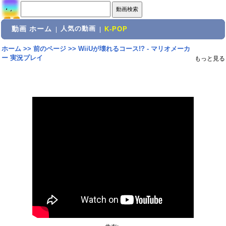
動画 ホーム
人気の動画
|
|
K-POP
ホーム
>>
前のページ
>>
WiiUが壊れるコース!? - マリオメーカ
ー 実況プレイ
もっと見る