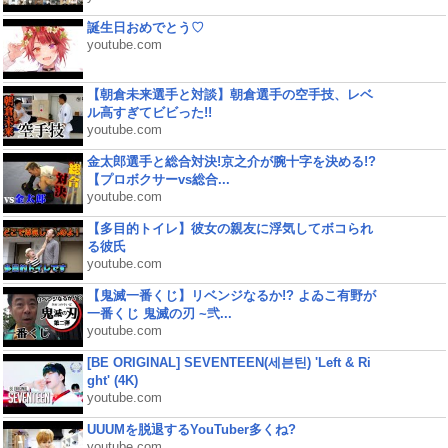
誕生日おめでとう♡
youtube.com
【朝倉未来選手と対談】朝倉選手の空手技、レベ
ル高すぎてビビった!!
youtube.com
金太郎選手と総合対決!京之介が腕十字を決める!?
【プロボクサーvs総合...
youtube.com
【多目的トイレ】彼女の親友に浮気してボコられ
る彼氏
youtube.com
【鬼滅一番くじ】リベンジなるか!? よゐこ有野が
一番くじ 鬼滅の刃 ~弐...
youtube.com
[BE ORIGINAL] SEVENTEEN(세븐틴) 'Left & Ri
ght' (4K)
youtube.com
UUUMを脱退するYouTuber多くね?
youtube.com