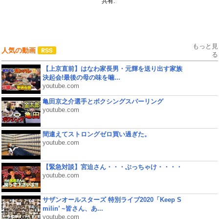
共有:
もっと見
人気の動画
る
【上京直前】はなわ家長男・元輝を送り出す家族
決起会!最後の母の味を噛...
youtube.com
亀田京之介選手とボクシングスパーリング
youtube.com
間違えてストロングゼロ買い過ぎた。
youtube.com
【緊急対談】宮迫さん・・・ぶっちゃけ・・・・
youtube.com
サザンオールスターズ 特別ライブ2020「Keep S
milin’ ~皆さん、あ...
youtube.com