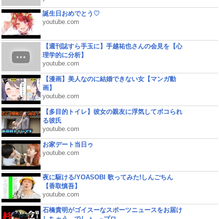
誕生日おめでとう♡
youtube.com
【週刊誌すら手玉に】手越祐也さんの会見を【心
理学的に分析】
youtube.com
【漫画】美人なのに結婚できない女【マンガ動
画】
youtube.com
【多目的トイレ】彼女の親友に浮気してボコられ
る彼氏
youtube.com
お家デート当日ゥ
youtube.com
夜に駆ける/YOASOBI 歌ってみた!しんごちん
【香取慎吾】
youtube.com
石橋貴明がゴイスーなスポーツニュースをお届け
しちゃう、でしょ。~プロ...