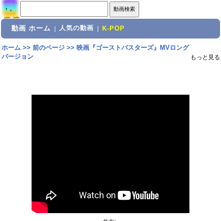
動画 ホーム
人気の動画
|
|
K-POP
ホーム
>>
前のページ
>>
映画『ゴーストバスターズ』MVロング
バージョン
もっと見る