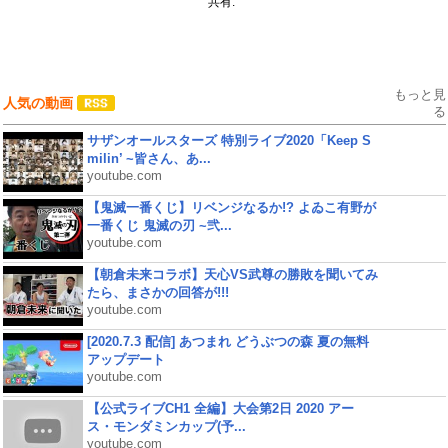
共有:
もっと見
人気の動画
る
サザンオールスターズ 特別ライブ2020「Keep S
milin’ ~皆さん、あ...
youtube.com
【鬼滅一番くじ】リベンジなるか!? よゐこ有野が
一番くじ 鬼滅の刃 ~弐...
youtube.com
【朝倉未来コラボ】天心VS武尊の勝敗を聞いてみ
たら、まさかの回答が!!!
youtube.com
[2020.7.3 配信] あつまれ どうぶつの森 夏の無料
アップデート
youtube.com
【公式ライブCH1 全編】大会第2日 2020 アー
ス・モンダミンカップ(予...
youtube.com