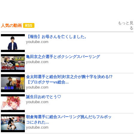
もっと見
人気の動画
る
【報告】お母さんを亡くしました。
youtube.com
亀田京之介選手とボクシングスパーリング
youtube.com
金太郎選手と総合対決!京之介が腕十字を決める!?
【プロボクサーvs総合...
youtube.com
誕生日おめでとう♡
youtube.com
朝倉海選手に総合スパーリング挑んだらフルボッ
コにされた...
youtube.com