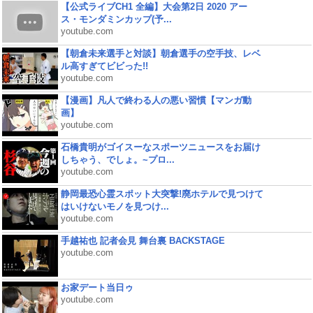
【公式ライブCH1 全編】大会第2日 2020 アー
ス・モンダミンカップ(予...
youtube.com
【朝倉未来選手と対談】朝倉選手の空手技、レベ
ル高すぎてビビった!!
youtube.com
【漫画】凡人で終わる人の悪い習慣【マンガ動
画】
youtube.com
石橋貴明がゴイスーなスポーツニュースをお届け
しちゃう、でしょ。~プロ...
youtube.com
静岡最恐心霊スポット大突撃!廃ホテルで見つけて
はいけないモノを見つけ...
youtube.com
手越祐也 記者会見 舞台裏 BACKSTAGE
youtube.com
お家デート当日ゥ
youtube.com