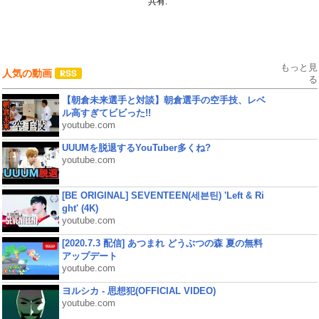
共有:
もっと見
人気の動画
る
【朝倉未来選手と対談】朝倉選手の空手技、レベ
ル高すぎてビビった!!
youtube.com
UUUMを脱退するYouTuber多くね?
youtube.com
[BE ORIGINAL] SEVENTEEN(세븐틴) 'Left & Ri
ght' (4K)
youtube.com
[2020.7.3 配信] あつまれ どうぶつの森 夏の無料
アップデート
youtube.com
ヨルシカ - 思想犯(OFFICIAL VIDEO)
youtube.com