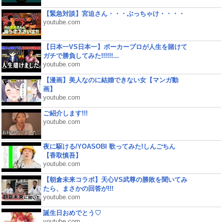
【緊急対談】宮迫さん・・・ぶっちゃけ・・・・
youtube.com
【日本一VS日本一】ポーカープロが人生を賭けて
ガチで勝負してみた!!!!!!...
youtube.com
【漫画】美人なのに結婚できない女【マンガ動
画】
youtube.com
ご紹介します!!!
youtube.com
夜に駆ける/YOASOBI 歌ってみた!しんごちん
【香取慎吾】
youtube.com
【朝倉未来コラボ】天心VS武尊の勝敗を聞いてみ
たら、まさかの回答が!!!
youtube.com
誕生日おめでとう♡
youtube.com