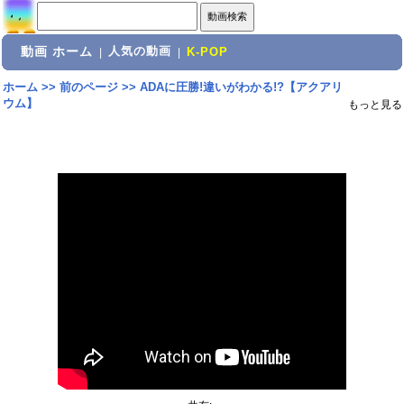
動画 ホーム
人気の動画
|
|
K-POP
ホーム
>>
前のページ
>>
ADAに圧勝!違いがわかる!?【アクアリ
ウム】
もっと見る