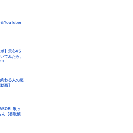
YouTuber
ボ】天心VS
聞いてみたら、
!!
で終わる人の悪
ガ動画】
SOBI 歌っ
ちん【香取慎