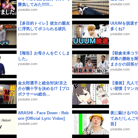
勝負してみた!!!!!!...
youtube.com
youtube.com
【多目的トイレ】彼女の親友
UUUMを脱退する
に浮気してボコられる彼氏
多くね?
youtube.com
youtube.com
【報告】お母さんを亡くしま
【朝倉未来コラ
した。
武尊の勝敗を
youtube.com
まさかの回答が!
youtube.com
金太郎選手と総合対決!京之
【漫画】凡人
介が腕十字を決める!?【プロ
い習慣【マン
ボクサーvs総合...
youtube.com
youtube.com
ARASHI - Face Down : Reb
夜に駆ける/YOA
orn [Official Lyric Video]
てみた!しんご
youtube.com
吾】
youtube.com