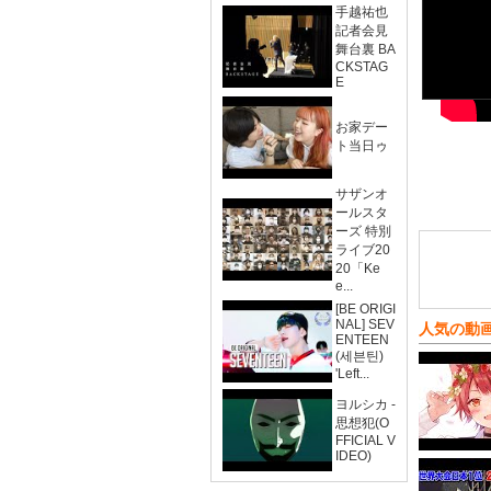
手越祐也
記者会見
舞台裏 BA
CKSTAG
E
お家デー
ト当日ゥ
サザンオ
ールスタ
ーズ 特別
ライブ20
20「Ke
e...
[BE ORIGI
NAL] SEV
人気の動
ENTEEN
(세븐틴)
'Left...
ヨルシカ -
思想犯(O
FFICIAL V
IDEO)