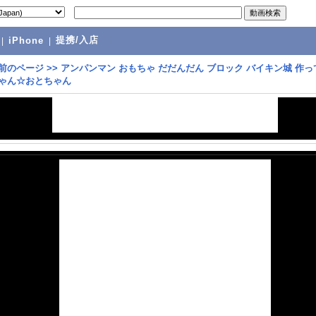
提携/入店
|
iPhone
|
前のページ
>>
アンパンマン おもちゃ だだんだん ブロック バイキン城 作っ
ちゃん☆おとちゃん