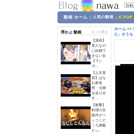
動画 ホーム
人気の動画
|
|
K-POP
ホーム
>>
浮かぶ 動画
もっと見る
た♪ そう
【漫画】
美人なの
に結婚で
きない女
【マン
ガ...
【上京直
前】はな
わ家長
男・元輝
を送り出
す...
【衝撃】
料理の失
敗作がツ
ッコミど
ころ満載
だっ...