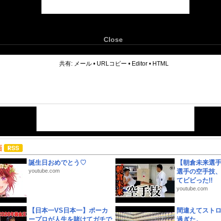
Close
6
共有:
メール
•
URLコピー
•
Editor
•
HTML
画
誕生日おめでとう♡
【朝倉未来選
youtube.com
選手の空手技
てビビった!!
youtube.com
【日本一VS日本一】ポーカ
間違えてスト
ープロが人生を賭けてガチで
過ぎた。