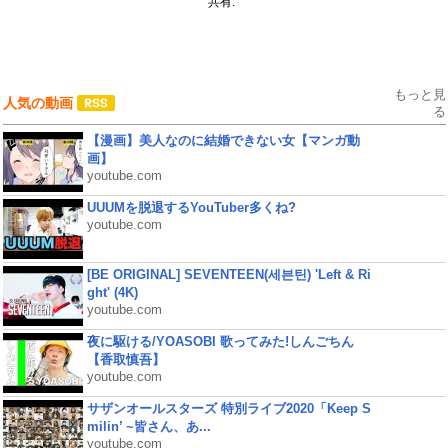
共有:
もっと見
人気の動画
る
【漫画】美人なのに結婚できない女【マンガ動
画】
youtube.com
UUUMを脱退するYouTuber多くね?
youtube.com
[BE ORIGINAL] SEVENTEEN(세븐틴) 'Left & Ri
ght' (4K)
youtube.com
夜に駆ける/YOASOBI 歌ってみた!しんごちん
【香取慎吾】
youtube.com
サザンオールスターズ 特別ライブ2020「Keep S
milin’ ~皆さん、あ...
youtube.com