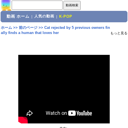
動画 ホーム
人気の動画
|
|
K-POP
ホーム
>>
前のページ
>>
Cat rejected by 5 previous owners fin
ally finds a human that loves her
もっと見る