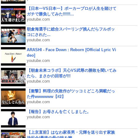
【日本一VS日本一】ポーカープロが人生を賭けて
ガチで勝負してみた!!!!!!...
youtube.com
朝倉海選手に総合スパーリング挑んだらフルボッ
コにされた...
youtube.com
ARASHI - Face Down : Reborn [Official Lyric Vi
deo]
youtube.com
【朝倉未来コラボ】天心VS武尊の勝敗を聞いてみ
たら、まさかの回答が!!!
youtube.com
【衝撃】料理の失敗作がツッコミどころ満載だっ
た件wwwwww【#2】
youtube.com
【報告】お母さんを亡くしました。
youtube.com
【上京直前】はなわ家長男・元輝を送り出す家族
決起会!最後の母の味を噛...