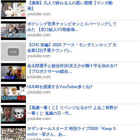
【漫画】凡人で終わる人の悪い習慣【マンガ動
画】
youtube.com
ボクシング世界チャンピオンとスパーリングして
みた 【京口紘人VS朝倉海...
youtube.com
【CH1 前編】2020 アース・モンダミンカップ 大
会第1日(予選ラウンド)...
youtube.com
金太郎選手と総合対決!京之介が腕十字を決める!?
【プロボクサーvs総合...
youtube.com
UUUMを脱退するYouTuber多くね?
youtube.com
【鬼滅一番くじ】リベンジなるか!? よゐこ有野が
一番くじ 鬼滅の刃 ~弐...
youtube.com
サザンオールスターズ 特別ライブ2020「Keep S
milin’ ~皆さん、あ...
youtube.com