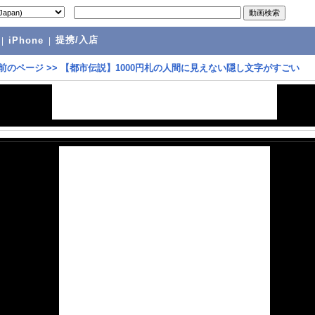
提携/入店
|
iPhone
|
前のページ
>>
【都市伝説】1000円札の人間に見えない隠し文字がすごい