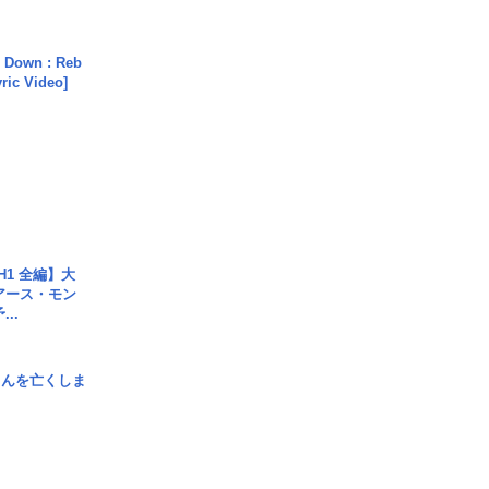
 Down : Reb
yric Video]
H1 全編】大
 アース・モン
..
さんを亡くしま