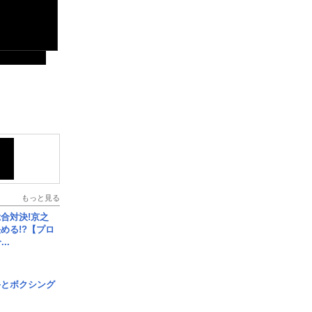
もっと見る
合対決!京之
める!?【プロ
..
手とボクシング