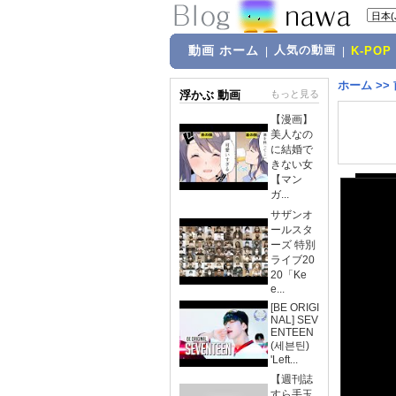
動画 ホーム
人気の動画
|
|
K-POP
ホーム
>>
浮かぶ 動画
もっと見る
【漫画】
美人なの
に結婚で
きない女
【マン
ガ...
サザンオ
ールスタ
ーズ 特別
ライブ20
20「Ke
e...
[BE ORIGI
NAL] SEV
ENTEEN
(세븐틴)
'Left...
【週刊誌
すら手玉