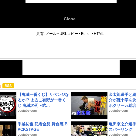
Close
6
共有:
メール
•
URLコピー
•
Editor
•
HTML
画
【鬼滅一番くじ】リベンジな
金太郎選手と総
るか!? よゐこ有野が一番く
介が腕十字を決
じ 鬼滅の刃 ~弐...
ボクサーvs総合.
youtube.com
youtube.com
手越祐也 記者会見 舞台裏 B
亀田京之介選
ACKSTAGE
スパーリング
youtube.com
youtube.com