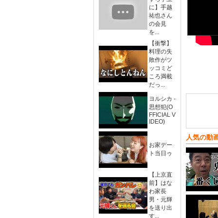
に】手越
祐也さん
の会見
を...
【衝撃】
料理の失
敗作がツ
ッコミど
ころ満載
だっ...
ヨルシカ -
思想犯(O
FFICIAL V
IDEO)
人気の動
お家デー
ト当日ゥ
【上京直
前】はな
わ家長
男・元輝
を送り出
す...