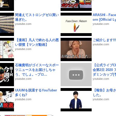
間違えてストロングゼロ買い
ARASHI - Face
過ぎた。
orn [Official L
youtube.com
youtube.com
【漫画】凡人で終わる人の悪
ご紹介します!!!
い習慣【マンガ動画】
youtube.com
youtube.com
石橋貴明がゴイスーなスポー
【公式ライブC
ツニュースをお届けしちゃ
会第2日 2020
う、でしょ。~プロ...
ダミンカップ(予.
youtube.com
youtube.com
UUUMを脱退するYouTuber
【報告】お母
多くね?
した。
youtube.com
youtube.com