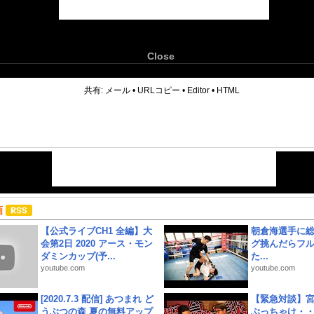
Close
6
共有:
メール
•
URLコピー
•
Editor
•
HTML
画
【公式ライブCH1 全編】大
朝倉海選手に
会第2日 2020 アース・モン
グ挑んだらフ
ダミンカップ(予...
た...
youtube.com
youtube.com
[2020.7.3 配信] あつまれ ど
【緊急対談】
うぶつの森 夏の無料アップ
ぶっちゃけ・