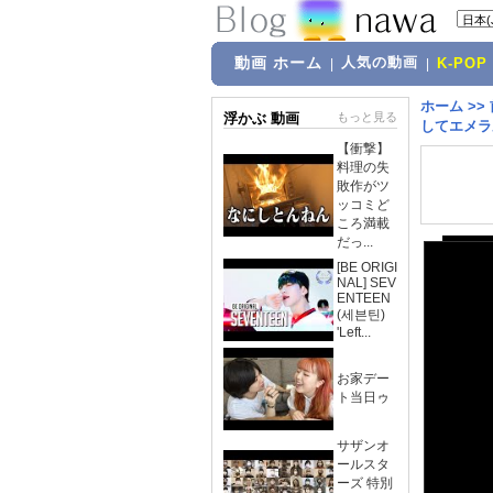
動画 ホーム
人気の動画
|
|
K-POP
ホーム
>>
浮かぶ 動画
もっと見る
してエメラ
【衝撃】
料理の失
敗作がツ
ッコミど
ころ満載
だっ...
[BE ORIGI
NAL] SEV
ENTEEN
(세븐틴)
'Left...
お家デー
ト当日ゥ
サザンオ
ールスタ
ーズ 特別