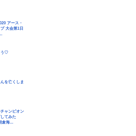
020 アース・
プ 大会第1日
.
とう♡
さんを亡くしま
界チャンピオン
グしてみた
倉海...