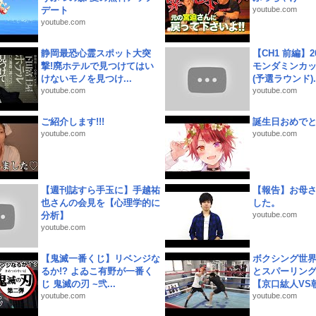
デート
youtube.com
youtube.com
静岡最恐心霊スポット大突
【CH1 前編】2
撃!廃ホテルで見つけてはい
モンダミンカッ
けないモノを見つけ...
(予選ラウンド)..
youtube.com
youtube.com
ご紹介します!!!
誕生日おめで
youtube.com
youtube.com
【週刊誌すら手玉に】手越祐
【報告】お母
也さんの会見を【心理学的に
した。
分析】
youtube.com
youtube.com
【鬼滅一番くじ】リベンジな
ボクシング世
るか!? よゐこ有野が一番く
とスパーリン
じ 鬼滅の刃 ~弐...
【京口紘人VS朝
youtube.com
youtube.com