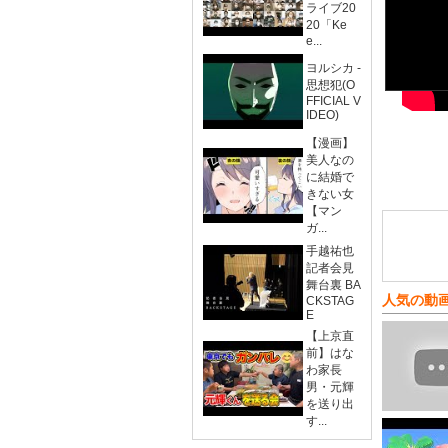
ライブ20
20「Ke
e...
ヨルシカ -
思想犯(O
FFICIAL V
IDEO)
【漫画】
美人なの
に結婚で
きない女
【マン
ガ...
手越祐也
記者会見
舞台裏 BA
人気の動
CKSTAG
E
【上京直
前】はな
わ家長
男・元輝
を送り出
す...