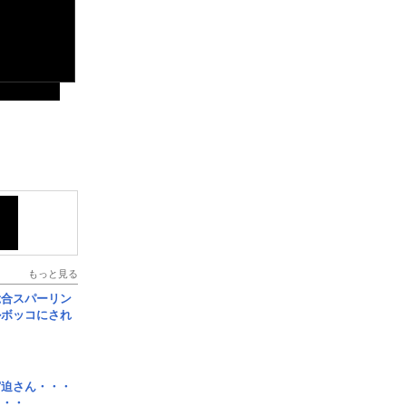
もっと見る
総合スパーリン
ルボッコにされ
宮迫さん・・・
・・・