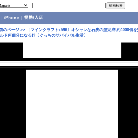
提携/入店
|
iPhone
|
前のページ
>>
〔マインクラフト♯596〕オシャレな石炭の壁完成!約4000個
ルド何個分になる!?〔ぐっちのサバイバル生活〕