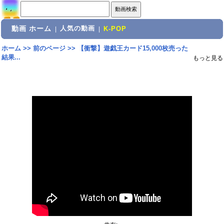
動画 ホーム
人気の動画
|
|
K-POP
ホーム
>>
前のページ
>>
【衝撃】遊戯王カード15,000枚売った
結果...
もっと見る