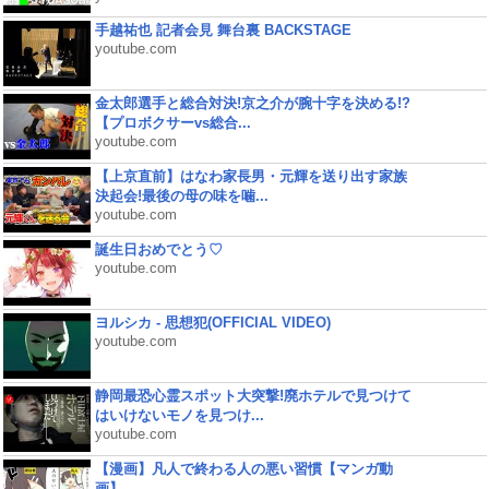
手越祐也 記者会見 舞台裏 BACKSTAGE
youtube.com
金太郎選手と総合対決!京之介が腕十字を決める!?
【プロボクサーvs総合...
youtube.com
【上京直前】はなわ家長男・元輝を送り出す家族
決起会!最後の母の味を噛...
youtube.com
誕生日おめでとう♡
youtube.com
ヨルシカ - 思想犯(OFFICIAL VIDEO)
youtube.com
静岡最恐心霊スポット大突撃!廃ホテルで見つけて
はいけないモノを見つけ...
youtube.com
【漫画】凡人で終わる人の悪い習慣【マンガ動
画】