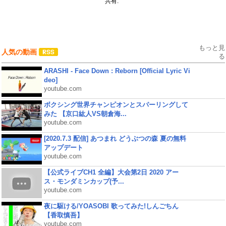
共有:
もっと見
人気の動画
る
ARASHI - Face Down : Reborn [Official Lyric Vi
deo]
youtube.com
ボクシング世界チャンピオンとスパーリングして
みた 【京口紘人VS朝倉海...
youtube.com
[2020.7.3 配信] あつまれ どうぶつの森 夏の無料
アップデート
youtube.com
【公式ライブCH1 全編】大会第2日 2020 アー
ス・モンダミンカップ(予...
youtube.com
夜に駆ける/YOASOBI 歌ってみた!しんごちん
【香取慎吾】
youtube.com