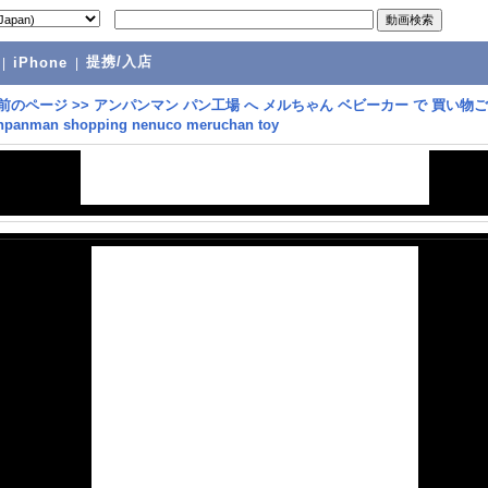
提携/入店
|
iPhone
|
前のページ
>>
アンパンマン パン工場 へ メルちゃん ベビーカー で 買い物
anman shopping nenuco meruchan toy