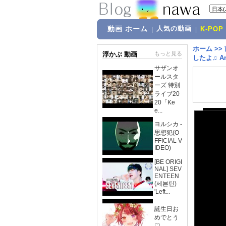
動画 ホーム
人気の動画
|
|
K-POP
ホーム
>>
浮かぶ 動画
もっと見る
したよ♫ Anp
サザンオ
ールスタ
ーズ 特別
ライブ20
20「Ke
e...
ヨルシカ -
思想犯(O
FFICIAL V
IDEO)
[BE ORIGI
NAL] SEV
ENTEEN
(세븐틴)
'Left...
誕生日お
めでとう