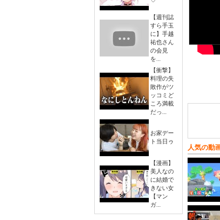
♡
【週刊誌
すら手玉
に】手越
祐也さん
の会見
を...
【衝撃】
料理の失
敗作がツ
ッコミど
ころ満載
だっ...
お家デー
ト当日ゥ
人気の動
【漫画】
美人なの
に結婚で
きない女
【マン
ガ...