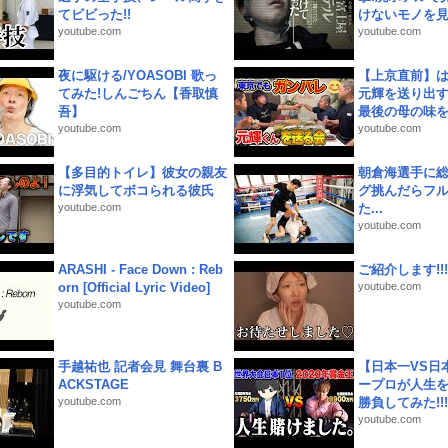
てビビった!!
けないモノを見つ
youtube.com
youtube.com
夜に駆ける/YOASOBI 歌っ
【上京直前】
てみた!しんごちん【香取慎
元輝を送り出す
吾】
最後の母の味を噛
youtube.com
youtube.com
【多目的トイレ】彼女の親友
朝倉海選手に
に浮気してボコられる彼氏
グ挑んだらフ
youtube.com
た...
youtube.com
ARASHI - Face Down : Reb
ご紹介します!!!
orn [Official Lyric Video]
youtube.com
youtube.com
手越祐也 記者会見 舞台裏 B
【日本一VS日
ACKSTAGE
ープロが人生
youtube.com
勝負してみた!!!!!
youtube.com