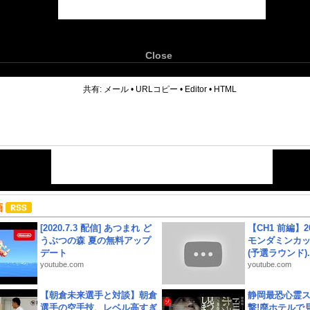
Close
6
共有:
メール
•
URLコピー
•
Editor
•
HTML
画
[2020.7.3 配信] あつまれ ど
【CH1 前編】2
うぶつの森 夏の無料アップ
モンダミンカッ
デート
(予選ラウンド)..
youtube.com
youtube.com
【朝倉未来選手と対談】朝倉
静岡最恐心霊
選手の空手技、レベル高すぎ
撃!廃ホテルで