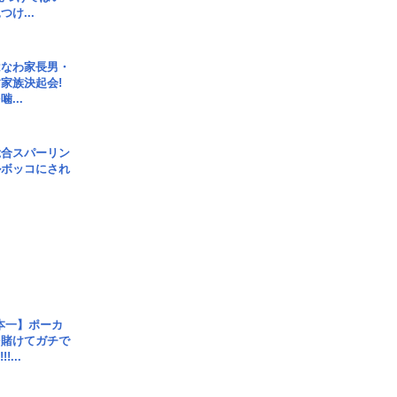
け...
はなわ家長男・
家族決起会!
...
総合スパーリン
ルボッコにされ
本一】ポーカ
を賭けてガチで
!...