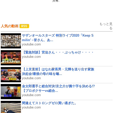
共有:
もっと見
人気の動画
る
サザンオールスターズ 特別ライブ2020「Keep S
milin’ ~皆さん、あ...
youtube.com
【緊急対談】宮迫さん・・・ぶっちゃけ・・・・
youtube.com
【上京直前】はなわ家長男・元輝を送り出す家族
決起会!最後の母の味を噛...
youtube.com
金太郎選手と総合対決!京之介が腕十字を決める!?
【プロボクサーvs総合...
youtube.com
間違えてストロングゼロ買い過ぎた。
youtube.com