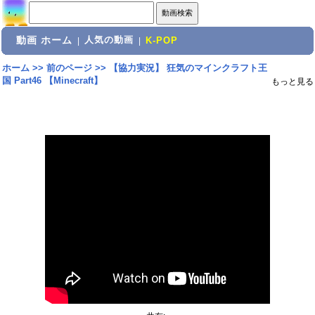
動画 ホーム
人気の動画
|
|
K-POP
ホーム
>>
前のページ
>>
【協力実況】 狂気のマインクラフト王
国 Part46 【Minecraft】
もっと見る