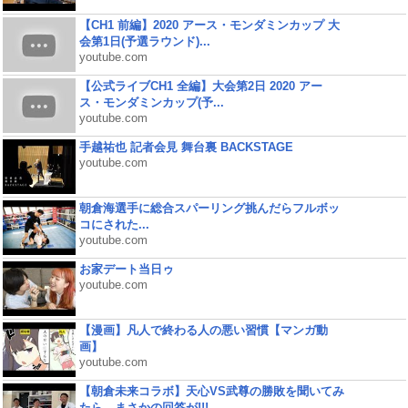
【CH1 前編】2020 アース・モンダミンカップ 大
会第1日(予選ラウンド)...
youtube.com
【公式ライブCH1 全編】大会第2日 2020 アー
ス・モンダミンカップ(予...
youtube.com
手越祐也 記者会見 舞台裏 BACKSTAGE
youtube.com
朝倉海選手に総合スパーリング挑んだらフルボッ
コにされた...
youtube.com
お家デート当日ゥ
youtube.com
【漫画】凡人で終わる人の悪い習慣【マンガ動
画】
youtube.com
【朝倉未来コラボ】天心VS武尊の勝敗を聞いてみ
たら、まさかの回答が!!!