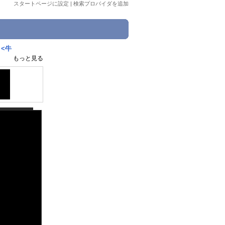
スタートページに設定
|
検索プロバイダを追加
<牛
もっと見る