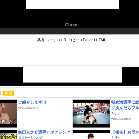
Close
6
共有:
メール
•
URLコピー
•
Editor
•
HTML
画
ご紹介します!!!
朝倉海選手に
youtube.com
グ挑んだらフ
た...
youtube.com
亀田京之介選手とボクシング
【報告】お母
スパーリング
した。