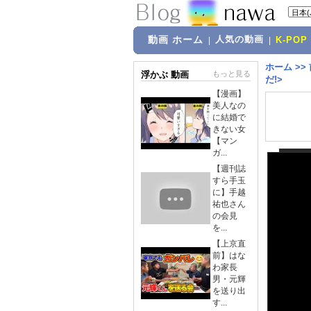
動画 ホーム
人気の動画
|
|
K-POP
ホーム
>>
浮かぶ 動画
もっと見る
だ!>
【漫画】
美人なの
に結婚で
きない女
【マン
ガ...
【週刊誌
すら手玉
に】手越
祐也さん
の会見
を...
【上京直
前】はな
わ家長
男・元輝
を送り出
す...