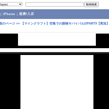
提携/入店
|
iPhone
|
前のページ
>>
【マインクラフト】空島での探検サバイバル2!PART9【実況】