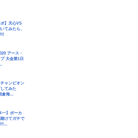
ボ】天心VS
聞いてみたら、
!!
020 アース・
プ 大会第1日
.
界チャンピオン
グしてみた
倉海...
本一】ポーカ
を賭けてガチで
!...