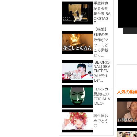
手越祐也
記者会見
舞台裏 BA
CKSTAG
E
【衝撃】
料理の失
敗作がツ
ッコミど
ころ満載
だっ...
[BE ORIGI
NAL] SEV
ENTEEN
(세븐틴)
'Left...
ヨルシカ -
人気の動
思想犯(O
FFICIAL V
IDEO)
誕生日お
めでとう
♡