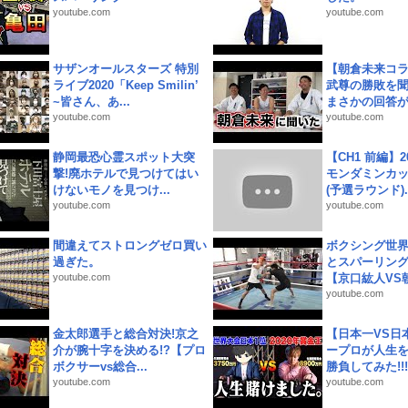
youtube.com
youtube.com
サザンオールスターズ 特別
【朝倉未来コラ
ライブ2020「Keep Smilin’
武尊の勝敗を
~皆さん、あ...
まさかの回答が!
youtube.com
youtube.com
静岡最恐心霊スポット大突
【CH1 前編】2
撃!廃ホテルで見つけてはい
モンダミンカッ
けないモノを見つけ...
(予選ラウンド)..
youtube.com
youtube.com
間違えてストロングゼロ買い
ボクシング世
過ぎた。
とスパーリン
youtube.com
【京口紘人VS朝
youtube.com
金太郎選手と総合対決!京之
【日本一VS日
介が腕十字を決める!?【プロ
ープロが人生
ボクサーvs総合...
勝負してみた!!!!!
youtube.com
youtube.com