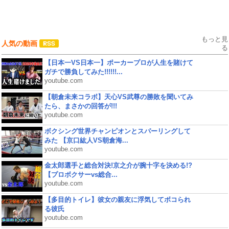
もっと見
人気の動画
る
【日本一VS日本一】ポーカープロが人生を賭けて
ガチで勝負してみた!!!!!!...
youtube.com
【朝倉未来コラボ】天心VS武尊の勝敗を聞いてみ
たら、まさかの回答が!!!
youtube.com
ボクシング世界チャンピオンとスパーリングして
みた 【京口紘人VS朝倉海...
youtube.com
金太郎選手と総合対決!京之介が腕十字を決める!?
【プロボクサーvs総合...
youtube.com
【多目的トイレ】彼女の親友に浮気してボコられ
る彼氏
youtube.com