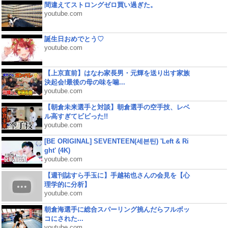
間違えてストロングゼロ買い過ぎた。
youtube.com
誕生日おめでとう♡
youtube.com
【上京直前】はなわ家長男・元輝を送り出す家族
決起会!最後の母の味を噛...
youtube.com
【朝倉未来選手と対談】朝倉選手の空手技、レベ
ル高すぎてビビった!!
youtube.com
[BE ORIGINAL] SEVENTEEN(세븐틴) 'Left & Ri
ght' (4K)
youtube.com
【週刊誌すら手玉に】手越祐也さんの会見を【心
理学的に分析】
youtube.com
朝倉海選手に総合スパーリング挑んだらフルボッ
コにされた...
youtube.com