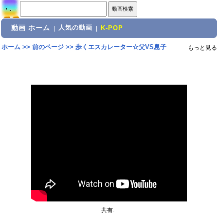
動画 ホーム
人気の動画
|
|
K-POP
ホーム
>>
前のページ
>>
歩くエスカレーター☆父VS息子
もっと見る
共有: