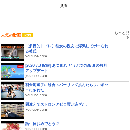
共有:
もっと見
人気の動画
る
【多目的トイレ】彼女の親友に浮気してボコられ
る彼氏
youtube.com
[2020.7.3 配信] あつまれ どうぶつの森 夏の無料
アップデート
youtube.com
朝倉海選手に総合スパーリング挑んだらフルボッ
コにされた...
youtube.com
間違えてストロングゼロ買い過ぎた。
youtube.com
誕生日おめでとう♡
youtube.com