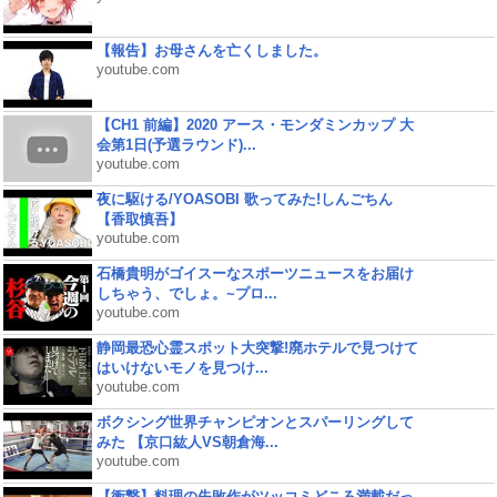
【報告】お母さんを亡くしました。
youtube.com
【CH1 前編】2020 アース・モンダミンカップ 大
会第1日(予選ラウンド)...
youtube.com
夜に駆ける/YOASOBI 歌ってみた!しんごちん
【香取慎吾】
youtube.com
石橋貴明がゴイスーなスポーツニュースをお届け
しちゃう、でしょ。~プロ...
youtube.com
静岡最恐心霊スポット大突撃!廃ホテルで見つけて
はいけないモノを見つけ...
youtube.com
ボクシング世界チャンピオンとスパーリングして
みた 【京口紘人VS朝倉海...
youtube.com
【衝撃】料理の失敗作がツッコミどころ満載だっ