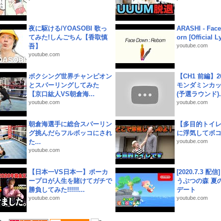
夜に駆ける/YOASOBI 歌っ
ARASHI - Face
てみた!しんごちん【香取慎
orn [Official L
吾】
youtube.com
youtube.com
ボクシング世界チャンピオン
【CH1 前編】2
とスパーリングしてみた
モンダミンカッ
【京口紘人VS朝倉海...
(予選ラウンド)..
youtube.com
youtube.com
朝倉海選手に総合スパーリン
【多目的トイ
グ挑んだらフルボッコにされ
に浮気してボ
た...
youtube.com
youtube.com
【日本一VS日本一】ポーカ
[2020.7.3 配
ープロが人生を賭けてガチで
うぶつの森 夏
勝負してみた!!!!!!...
デート
youtube.com
youtube.com