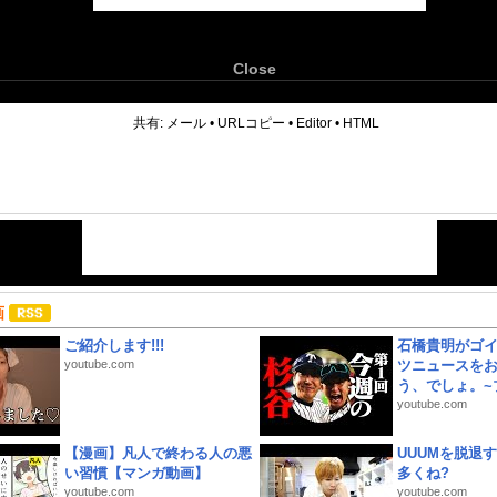
Close
6
共有:
メール
•
URLコピー
•
Editor
•
HTML
画
ご紹介します!!!
石橋貴明がゴ
youtube.com
ツニュースを
う、でしょ。~プ
youtube.com
【漫画】凡人で終わる人の悪
UUUMを脱退する
い習慣【マンガ動画】
多くね?
youtube.com
youtube.com