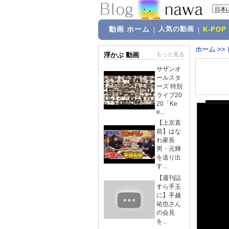
動画 ホーム
人気の動画
|
|
K-POP
ホーム
>>
浮かぶ 動画
もっと見る
サザンオ
ールスタ
ーズ 特別
ライブ20
20「Ke
e...
【上京直
前】はな
わ家長
男・元輝
を送り出
す...
【週刊誌
すら手玉
に】手越
祐也さん
の会見
を...