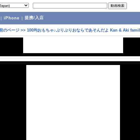
提携/入店
|
iPhone
|
前のページ
>>
100均おもちゃ♪ぶりぶりおならであそんだよ Kan & Aki famil