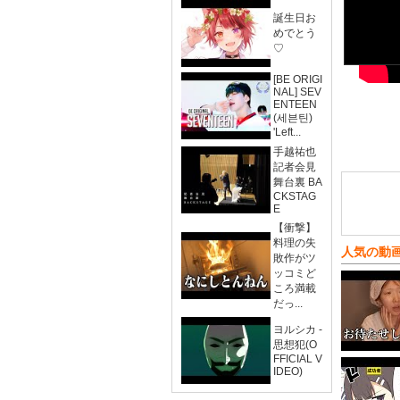
誕生日お
めでとう
♡
[BE ORIGI
NAL] SEV
ENTEEN
(세븐틴)
'Left...
手越祐也
記者会見
舞台裏 BA
CKSTAG
E
【衝撃】
料理の失
人気の動
敗作がツ
ッコミど
ころ満載
だっ...
ヨルシカ -
思想犯(O
FFICIAL V
IDEO)