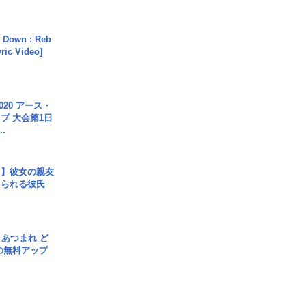
 Down : Reb
yric Video]
020 アース・
プ 大会第1日
.
レ】彼女の親友
コられる彼氏
信] あつまれ ど
の無料アップ