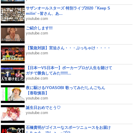
サザンオールスターズ 特別ライブ2020「Keep S
milin’ ~皆さん、あ...
youtube.com
ご紹介します!!!
youtube.com
【緊急対談】宮迫さん・・・ぶっちゃけ・・・・
youtube.com
【日本一VS日本一】ポーカープロが人生を賭けて
ガチで勝負してみた!!!!!!...
youtube.com
夜に駆ける/YOASOBI 歌ってみた!しんごちん
【香取慎吾】
youtube.com
誕生日おめでとう♡
youtube.com
石橋貴明がゴイスーなスポーツニュースをお届け
しちゃう、でしょ。~プロ...