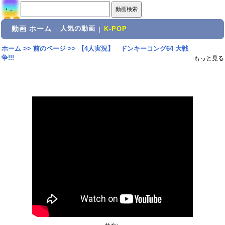
動画 ホーム
人気の動画
|
|
K-POP
ホーム
>>
前のページ
>>
【4人実況】 ドンキーコング64 大戦
争!!!
もっと見る