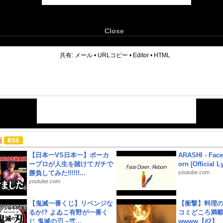
Close
6
共有:
メール
•
URLコピー
•
Editor
•
HTML
画
【日本一VS日本一】ポーカ
ARASHI - Face
ープロが人生を賭けてガチで
orn [Official L
勝負してみた!!!!!!...
youtube.com
youtube.com
【鬼滅一番くじ】リベンジな
【衝撃】料理
るか!? よゐこ有野が一番く
コミどころ満載
じ 鬼滅の刃 ~弐...
wwww【#2】