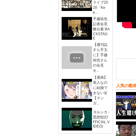
ライブ20
20「Ke
e...
手越祐也
記者会見
舞台裏 BA
CKSTAG
E
【週刊誌
すら手玉
に】手越
祐也さん
の会見
を...
【漫画】
美人なの
人気の動
に結婚で
きない女
【マン
ガ...
ヨルシカ -
思想犯(O
FFICIAL V
IDEO)