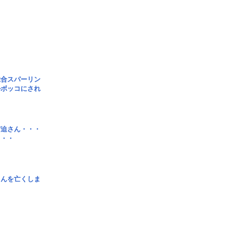
総合スパーリン
ルボッコにされ
宮迫さん・・・
・・・
さんを亡くしま