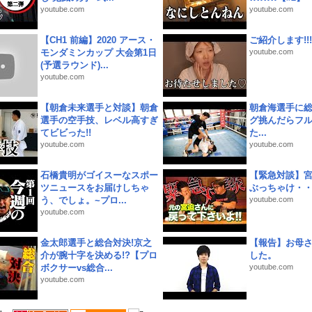
youtube.com
youtube.com
【CH1 前編】2020 アース・
ご紹介します!!!
モンダミンカップ 大会第1日
youtube.com
(予選ラウンド)...
youtube.com
【朝倉未来選手と対談】朝倉
朝倉海選手に
選手の空手技、レベル高すぎ
グ挑んだらフ
てビビった!!
た...
youtube.com
youtube.com
石橋貴明がゴイスーなスポー
【緊急対談】
ツニュースをお届けしちゃ
ぶっちゃけ・
う、でしょ。~プロ...
youtube.com
youtube.com
金太郎選手と総合対決!京之
【報告】お母
介が腕十字を決める!?【プロ
した。
ボクサーvs総合...
youtube.com
youtube.com