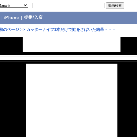
提携/入店
|
iPhone
|
前のページ
>>
カッターナイフ1本だけで鮭をさばいた結果・・・