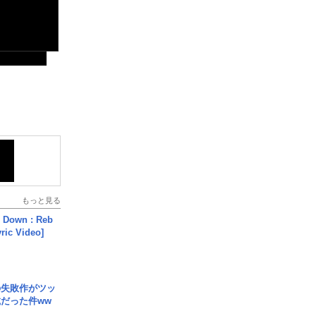
もっと見る
 Down : Reb
yric Video]
の失敗作がツッ
だった件ww