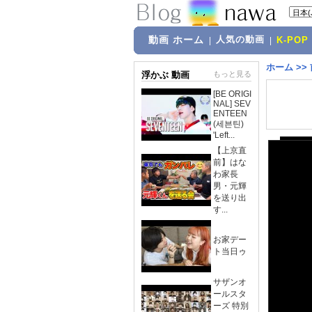
動画 ホーム
人気の動画
|
|
K-POP
ホーム
>>
浮かぶ 動画
もっと見る
[BE ORIGI
NAL] SEV
ENTEEN
(세븐틴)
'Left...
【上京直
前】はな
わ家長
男・元輝
を送り出
す...
お家デー
ト当日ゥ
サザンオ
ールスタ
ーズ 特別