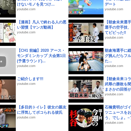
けないモノを見つけ...
デート
youtube.com
youtube.com
【漫画】凡人で終わる人の悪
【朝倉未来選
い習慣【マンガ動画】
選手の空手技
youtube.com
てビビった!!
youtube.com
【CH1 前編】2020 アース・
朝倉海選手に
モンダミンカップ 大会第1日
グ挑んだらフ
(予選ラウンド)...
た...
youtube.com
youtube.com
ご紹介します!!!
【朝倉未来コラ
youtube.com
武尊の勝敗を
まさかの回答が!
youtube.com
【多目的トイレ】彼女の親友
石橋貴明がゴ
に浮気してボコられる彼氏
ツニュースを
youtube.com
う、でしょ。~プ
youtube.com