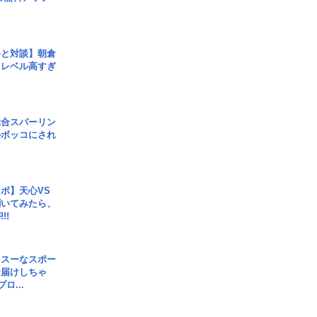
手と対談】朝倉
、レベル高すぎ
総合スパーリン
ルボッコにされ
ボ】天心VS
聞いてみたら、
!!
イスーなスポー
お届けしちゃ
ロ...