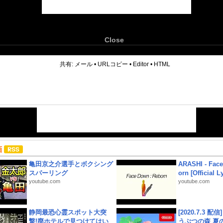
Close
6
共有:
メール
•
URLコピー
•
Editor
•
HTML
画
亀田京之介選手とボクシング
ARASHI - Face
スパーリング
orn [Official L
youtube.com
youtube.com
静岡最恐心霊スポット大突
[2020.7.3 配
撃!廃ホテルで見つけてはい
うぶつの森 夏