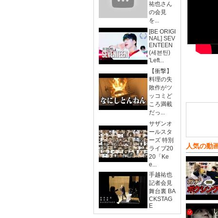
祐也さん
の会見
を...
[BE ORIGI
NAL] SEV
ENTEEN
(세븐틴)
'Left...
【衝撃】
料理の失
敗作がツ
ッコミど
ころ満載
だっ...
サザンオ
ールスタ
ーズ 特別
人気の動
ライブ20
20「Ke
e...
手越祐也
記者会見
舞台裏 BA
CKSTAG
E