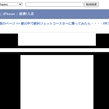
提携/入店
|
iPhone
|
前のページ
>>
家の中で絶叫ジェットコースターに乗ってみたら・・・ - VR 