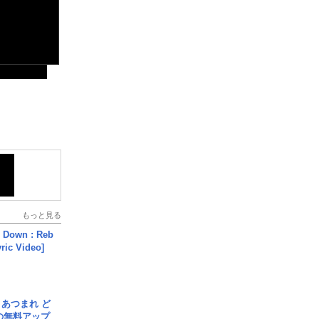
もっと見る
 Down : Reb
yric Video]
信] あつまれ ど
の無料アップ