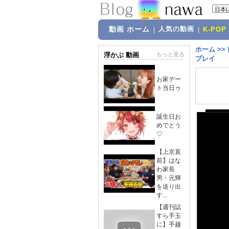
動画 ホーム
人気の動画
|
|
K-POP
ホーム
>>
浮かぶ 動画
もっと見る
プレイ
お家デー
ト当日ゥ
誕生日お
めでとう
♡
【上京直
前】はな
わ家長
男・元輝
を送り出
す...
【週刊誌
すら手玉
に】手越