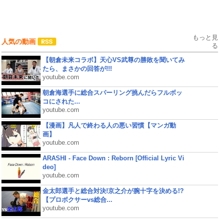
もっと見
人気の動画
る
【朝倉未来コラボ】天心VS武尊の勝敗を聞いてみ
たら、まさかの回答が!!!
youtube.com
朝倉海選手に総合スパーリング挑んだらフルボッ
コにされた...
youtube.com
【漫画】凡人で終わる人の悪い習慣【マンガ動
画】
youtube.com
ARASHI - Face Down : Reborn [Official Lyric Vi
deo]
youtube.com
金太郎選手と総合対決!京之介が腕十字を決める!?
【プロボクサーvs総合...
youtube.com