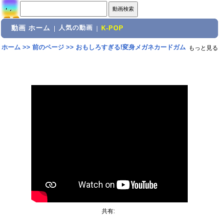
動画 ホーム
人気の動画
|
|
K-POP
ホーム
>>
前のページ
>>
おもしろすぎる!変身メガネカードガム
もっと見る
共有: