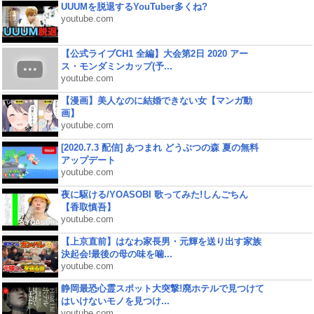
UUUMを脱退するYouTuber多くね?
youtube.com
【公式ライブCH1 全編】大会第2日 2020 アー
ス・モンダミンカップ(予...
youtube.com
【漫画】美人なのに結婚できない女【マンガ動
画】
youtube.com
[2020.7.3 配信] あつまれ どうぶつの森 夏の無料
アップデート
youtube.com
夜に駆ける/YOASOBI 歌ってみた!しんごちん
【香取慎吾】
youtube.com
【上京直前】はなわ家長男・元輝を送り出す家族
決起会!最後の母の味を噛...
youtube.com
静岡最恐心霊スポット大突撃!廃ホテルで見つけて
はいけないモノを見つけ...
youtube.com