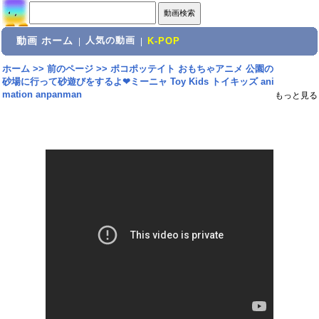
動画 ホーム
人気の動画
|
|
K-POP
ホーム
>>
前のページ
>>
ポコポッテイト おもちゃアニメ 公園の
砂場に行って砂遊びをするよ❤ミーニャ Toy Kids トイキッズ ani
mation anpanman
もっと見る