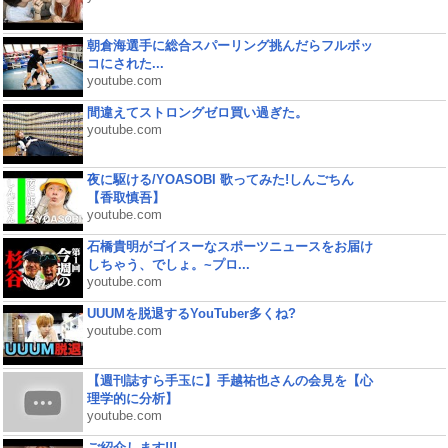
朝倉海選手に総合スパーリング挑んだらフルボッ
コにされた...
youtube.com
間違えてストロングゼロ買い過ぎた。
youtube.com
夜に駆ける/YOASOBI 歌ってみた!しんごちん
【香取慎吾】
youtube.com
石橋貴明がゴイスーなスポーツニュースをお届け
しちゃう、でしょ。~プロ...
youtube.com
UUUMを脱退するYouTuber多くね?
youtube.com
【週刊誌すら手玉に】手越祐也さんの会見を【心
理学的に分析】
youtube.com
ご紹介します!!!