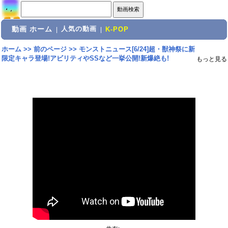
動画 ホーム
人気の動画
|
|
K-POP
ホーム
>>
前のページ
>>
モンストニュース[6/24]超・獣神祭に新
限定キャラ登場!アビリティやSSなど一挙公開!新爆絶も!
もっと見る