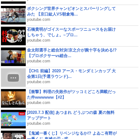
ボクシング世界チャンピオンとスパーリングして
みた 【京口紘人VS朝倉海...
youtube.com
石橋貴明がゴイスーなスポーツニュースをお届け
しちゃう、でしょ。~プロ...
youtube.com
金太郎選手と総合対決!京之介が腕十字を決める!?
【プロボクサーvs総合...
youtube.com
【CH1 前編】2020 アース・モンダミンカップ 大
会第1日(予選ラウンド)...
youtube.com
【衝撃】料理の失敗作がツッコミどころ満載だっ
た件wwwwww【#2】
youtube.com
[2020.7.3 配信] あつまれ どうぶつの森 夏の無料
アップデート
youtube.com
【鬼滅一番くじ】リベンジなるか!? よゐこ有野が
一番くじ 鬼滅の刃 ~弐...