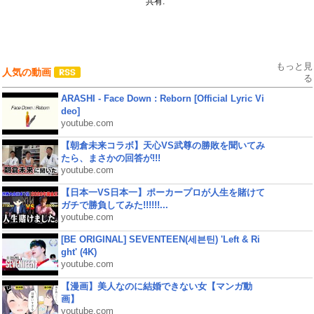
共有:
もっと見
人気の動画
る
ARASHI - Face Down : Reborn [Official Lyric Vi
deo]
youtube.com
【朝倉未来コラボ】天心VS武尊の勝敗を聞いてみ
たら、まさかの回答が!!!
youtube.com
【日本一VS日本一】ポーカープロが人生を賭けて
ガチで勝負してみた!!!!!!...
youtube.com
[BE ORIGINAL] SEVENTEEN(세븐틴) 'Left & Ri
ght' (4K)
youtube.com
【漫画】美人なのに結婚できない女【マンガ動
画】
youtube.com