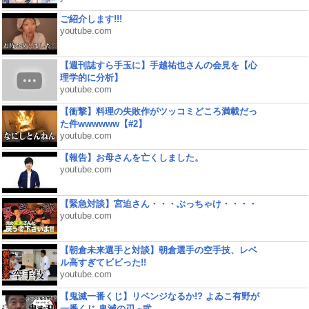
ご紹介します!!!
youtube.com
【週刊誌すら手玉に】手越祐也さんの会見を【心
理学的に分析】
youtube.com
【衝撃】料理の失敗作がツッコミどころ満載だっ
た件wwwwww【#2】
youtube.com
【報告】お母さんを亡くしました。
youtube.com
【緊急対談】宮迫さん・・・ぶっちゃけ・・・・
youtube.com
【朝倉未来選手と対談】朝倉選手の空手技、レベ
ル高すぎてビビった!!
youtube.com
【鬼滅一番くじ】リベンジなるか!? よゐこ有野が
一番くじ 鬼滅の刃 ~弐...