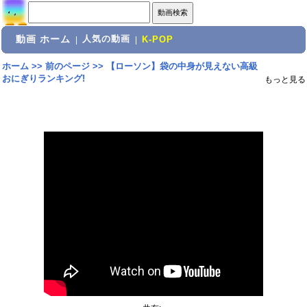
動画 ホーム
人気の動画
|
|
K-POP
ホーム
>>
前のページ
>>
【ローソン】袋の中身が見えない高級
おにぎりランキング!
もっと見る