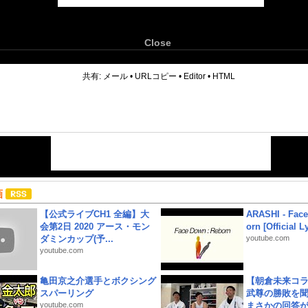
Close
6
共有:
メール
•
URLコピー
•
Editor
•
HTML
画
【公式ライブCH1 全編】大
ARASHI - Face
会第2日 2020 アース・モン
orn [Official L
ダミンカップ(予...
youtube.com
youtube.com
亀田京之介選手とボクシング
【朝倉未来コラ
スパーリング
武尊の勝敗を
youtube.com
まさかの回答が!