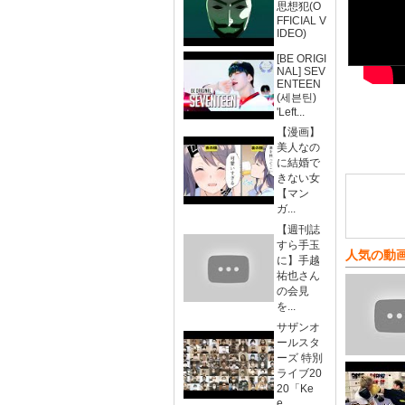
思想犯(O
FFICIAL V
IDEO)
[BE ORIGI
NAL] SEV
ENTEEN
(세븐틴)
'Left...
【漫画】
美人なの
に結婚で
きない女
【マン
ガ...
【週刊誌
すら手玉
人気の動
に】手越
祐也さん
の会見
を...
サザンオ
ールスタ
ーズ 特別
ライブ20
20「Ke
e...