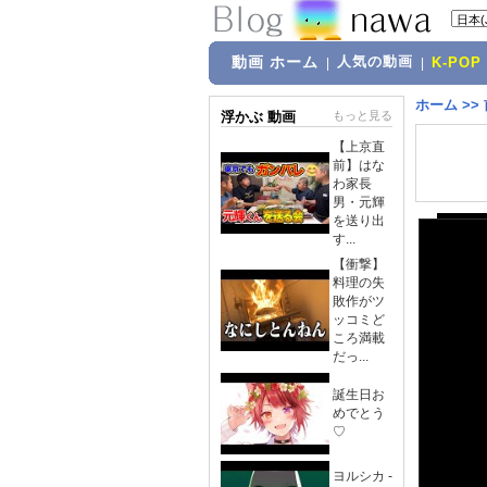
動画 ホーム
人気の動画
|
|
K-POP
ホーム
>>
浮かぶ 動画
もっと見る
【上京直
前】はな
わ家長
男・元輝
を送り出
す...
【衝撃】
料理の失
敗作がツ
ッコミど
ころ満載
だっ...
誕生日お
めでとう
♡
ヨルシカ -