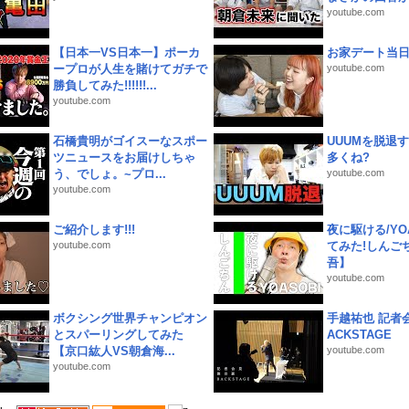
youtube.com
【日本一VS日本一】ポーカ
お家デート当
ープロが人生を賭けてガチで
youtube.com
勝負してみた!!!!!!...
youtube.com
石橋貴明がゴイスーなスポー
UUUMを脱退する
ツニュースをお届けしちゃ
多くね?
う、でしょ。~プロ...
youtube.com
youtube.com
ご紹介します!!!
夜に駆ける/YOA
youtube.com
てみた!しんご
吾】
youtube.com
ボクシング世界チャンピオン
手越祐也 記者会
とスパーリングしてみた
ACKSTAGE
【京口紘人VS朝倉海...
youtube.com
youtube.com