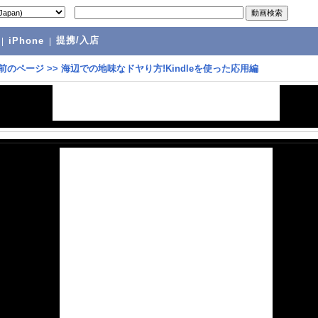
提携/入店
|
iPhone
|
前のページ
>>
海辺での地味なドヤり方!Kindleを使った応用編