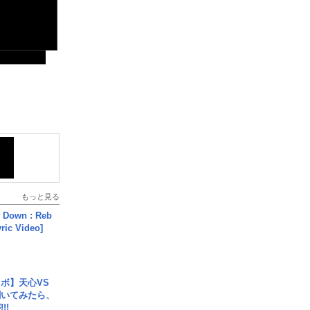
もっと見る
 Down : Reb
yric Video]
ボ】天心VS
聞いてみたら、
!!