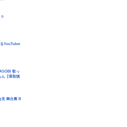
日ゥ
YouTuber
SOBI 歌っ
ちん【香取慎
見 舞台裏 B