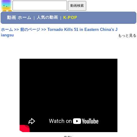
動画 ホーム
人気の動画
|
|
K-POP
ホーム
>>
前のページ
>>
Tornado Kills 51 in Eastern China's J
iangsu
もっと見る