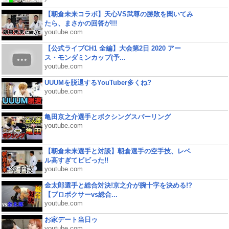
【朝倉未来コラボ】天心VS武尊の勝敗を聞いてみ
たら、まさかの回答が!!!
youtube.com
【公式ライブCH1 全編】大会第2日 2020 アー
ス・モンダミンカップ(予...
youtube.com
UUUMを脱退するYouTuber多くね?
youtube.com
亀田京之介選手とボクシングスパーリング
youtube.com
【朝倉未来選手と対談】朝倉選手の空手技、レベ
ル高すぎてビビった!!
youtube.com
金太郎選手と総合対決!京之介が腕十字を決める!?
【プロボクサーvs総合...
youtube.com
お家デート当日ゥ
youtube.com