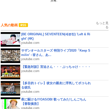
共有:
もっと見
人気の動画
る
[BE ORIGINAL] SEVENTEEN(세븐틴) 'Left & Ri
ght' (4K)
youtube.com
サザンオールスターズ 特別ライブ2020「Keep S
milin’ ~皆さん、あ...
youtube.com
【緊急対談】宮迫さん・・・ぶっちゃけ・・・・
youtube.com
【多目的トイレ】彼女の親友に浮気してボコられ
る彼氏
youtube.com
夜に駆ける/YOASOBI 歌ってみた!しんごちん
【香取慎吾】
youtube.com