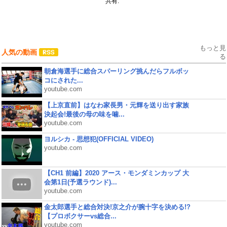
共有:
もっと見
人気の動画
る
朝倉海選手に総合スパーリング挑んだらフルボッ
コにされた...
youtube.com
【上京直前】はなわ家長男・元輝を送り出す家族
決起会!最後の母の味を噛...
youtube.com
ヨルシカ - 思想犯(OFFICIAL VIDEO)
youtube.com
【CH1 前編】2020 アース・モンダミンカップ 大
会第1日(予選ラウンド)...
youtube.com
金太郎選手と総合対決!京之介が腕十字を決める!?
【プロボクサーvs総合...
youtube.com