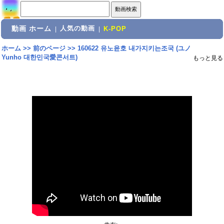
動画 ホーム
人気の動画
|
|
K-POP
ホーム
>>
前のページ
>>
160622 유노윤호 내가지키는조국 (ユノ
Yunho 대한민국愛콘서트)
もっと見る