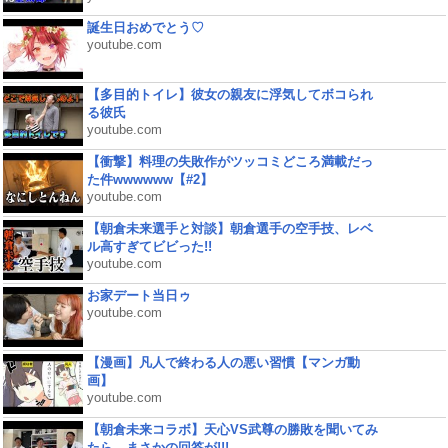
誕生日おめでとう♡
youtube.com
【多目的トイレ】彼女の親友に浮気してボコられ
る彼氏
youtube.com
【衝撃】料理の失敗作がツッコミどころ満載だっ
た件wwwwww【#2】
youtube.com
【朝倉未来選手と対談】朝倉選手の空手技、レベ
ル高すぎてビビった!!
youtube.com
お家デート当日ゥ
youtube.com
【漫画】凡人で終わる人の悪い習慣【マンガ動
画】
youtube.com
【朝倉未来コラボ】天心VS武尊の勝敗を聞いてみ
たら、まさかの回答が!!!