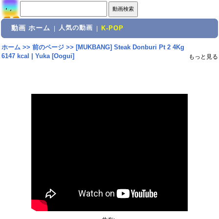
動画 ホーム
人気の動画
|
|
K-POP
ホーム
>>
前のページ
>>
[MUKBANG] Steak Donburi Pt 2 4Kg
6147 kcal | Yuka [Oogui]
もっと見る