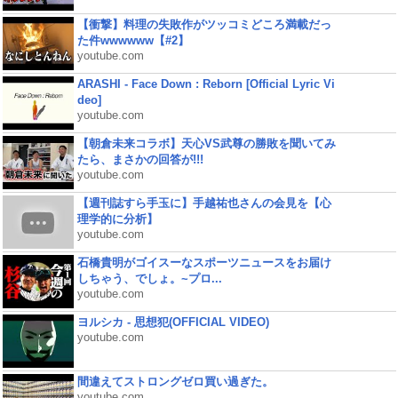
【衝撃】料理の失敗作がツッコミどころ満載だっ
た件wwwwww【#2】
youtube.com
ARASHI - Face Down : Reborn [Official Lyric Vi
deo]
youtube.com
【朝倉未来コラボ】天心VS武尊の勝敗を聞いてみ
たら、まさかの回答が!!!
youtube.com
【週刊誌すら手玉に】手越祐也さんの会見を【心
理学的に分析】
youtube.com
石橋貴明がゴイスーなスポーツニュースをお届け
しちゃう、でしょ。~プロ...
youtube.com
ヨルシカ - 思想犯(OFFICIAL VIDEO)
youtube.com
間違えてストロングゼロ買い過ぎた。
youtube.com