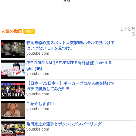
共有:
もっと見
人気の動画
る
静岡最恐心霊スポット大突撃!廃ホテルで見つけて
はいけないモノを見つけ...
youtube.com
[BE ORIGINAL] SEVENTEEN(세븐틴) 'Left & Ri
ght' (4K)
youtube.com
【日本一VS日本一】ポーカープロが人生を賭けて
ガチで勝負してみた!!!!!!...
youtube.com
ご紹介します!!!
youtube.com
亀田京之介選手とボクシングスパーリング
youtube.com