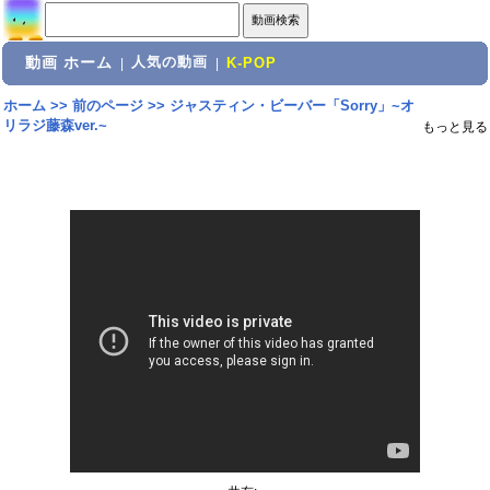
動画 ホーム
人気の動画
|
|
K-POP
ホーム
>>
前のページ
>>
ジャスティン・ビーバー「Sorry」~オ
リラジ藤森ver.~
もっと見る