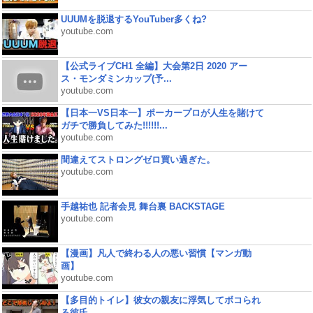
UUUMを脱退するYouTuber多くね?
youtube.com
【公式ライブCH1 全編】大会第2日 2020 アー
ス・モンダミンカップ(予...
youtube.com
【日本一VS日本一】ポーカープロが人生を賭けて
ガチで勝負してみた!!!!!!...
youtube.com
間違えてストロングゼロ買い過ぎた。
youtube.com
手越祐也 記者会見 舞台裏 BACKSTAGE
youtube.com
【漫画】凡人で終わる人の悪い習慣【マンガ動
画】
youtube.com
【多目的トイレ】彼女の親友に浮気してボコられ
る彼氏