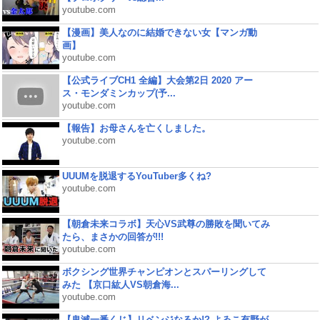
youtube.com
【漫画】美人なのに結婚できない女【マンガ動
画】
youtube.com
【公式ライブCH1 全編】大会第2日 2020 アー
ス・モンダミンカップ(予...
youtube.com
【報告】お母さんを亡くしました。
youtube.com
UUUMを脱退するYouTuber多くね?
youtube.com
【朝倉未来コラボ】天心VS武尊の勝敗を聞いてみ
たら、まさかの回答が!!!
youtube.com
ボクシング世界チャンピオンとスパーリングして
みた 【京口紘人VS朝倉海...
youtube.com
【鬼滅一番くじ】リベンジなるか!? よゐこ有野が