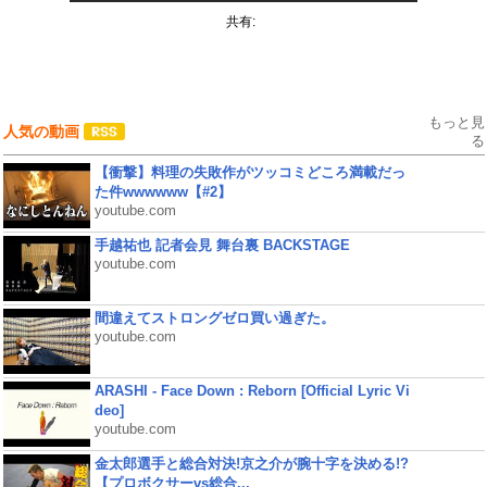
共有:
もっと見
人気の動画
る
【衝撃】料理の失敗作がツッコミどころ満載だっ
た件wwwwww【#2】
youtube.com
手越祐也 記者会見 舞台裏 BACKSTAGE
youtube.com
間違えてストロングゼロ買い過ぎた。
youtube.com
ARASHI - Face Down : Reborn [Official Lyric Vi
deo]
youtube.com
金太郎選手と総合対決!京之介が腕十字を決める!?
【プロボクサーvs総合...