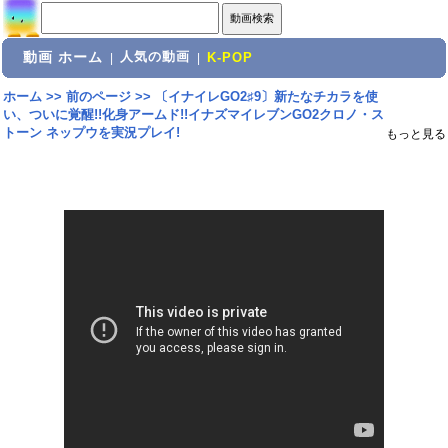
動画 ホーム
人気の動画
|
|
K-POP
ホーム
>>
前のページ
>>
〔イナイレGO2♯9〕新たなチカラを使
い、ついに覚醒!!化身アームド!!イナズマイレブンGO2クロノ・ス
トーン ネップウを実況プレイ!
もっと見る