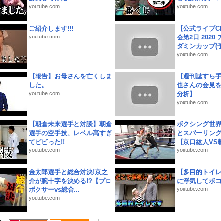
youtube.com
youtube.com
ご紹介します!!!
【公式ライブC
youtube.com
会第2日 2020
ダミンカップ(予.
youtube.com
【報告】お母さんを亡くしま
【週刊誌すら
した。
也さんの会見
youtube.com
分析】
youtube.com
【朝倉未来選手と対談】朝倉
ボクシング世
選手の空手技、レベル高すぎ
とスパーリン
てビビった!!
【京口紘人VS朝
youtube.com
youtube.com
金太郎選手と総合対決!京之
【多目的トイ
介が腕十字を決める!?【プロ
に浮気してボ
ボクサーvs総合...
youtube.com
youtube.com