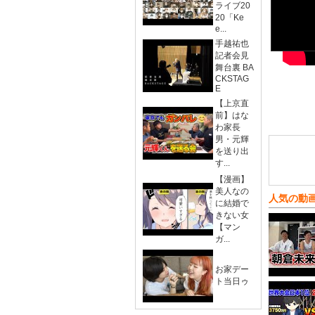
ライブ20
20「Ke
e...
手越祐也
記者会見
舞台裏 BA
CKSTAG
E
【上京直
前】はな
わ家長
男・元輝
を送り出
す...
【漫画】
美人なの
人気の動
に結婚で
きない女
【マン
ガ...
お家デー
ト当日ゥ