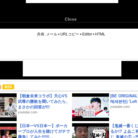
Close
6
共有:
メール
•
URLコピー
•
Editor
•
HTML
画
【朝倉未来コラボ】天心VS
[BE ORIGINA
武尊の勝敗を聞いてみたら、
N(세븐틴) 'Left &
まさかの回答が!!!
youtube.com
youtube.com
【日本一VS日本一】ポーカ
【鬼滅一番く
ープロが人生を賭けてガチで
るか!? よゐ
勝負してみた!!!!!!...
じ 鬼滅の刃 ~弐.