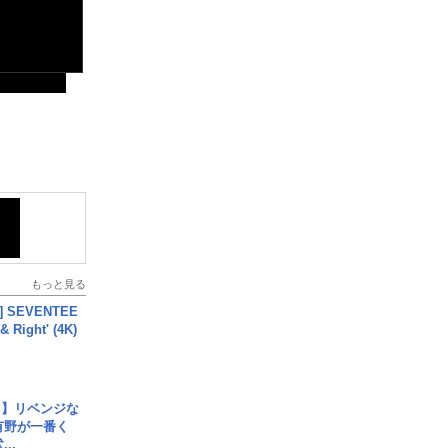
もっと見る
L] SEVENTEE
 Right' (4K)
じ】リベンジな
こ有野が一番く
..