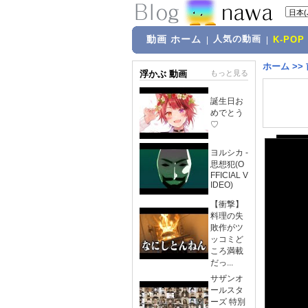
動画 ホーム
人気の動画
|
|
K-POP
ホーム
>>
浮かぶ 動画
もっと見る
誕生日お
めでとう
♡
ヨルシカ -
思想犯(O
FFICIAL V
IDEO)
【衝撃】
料理の失
敗作がツ
ッコミど
ころ満載
だっ...
サザンオ
ールスタ
ーズ 特別