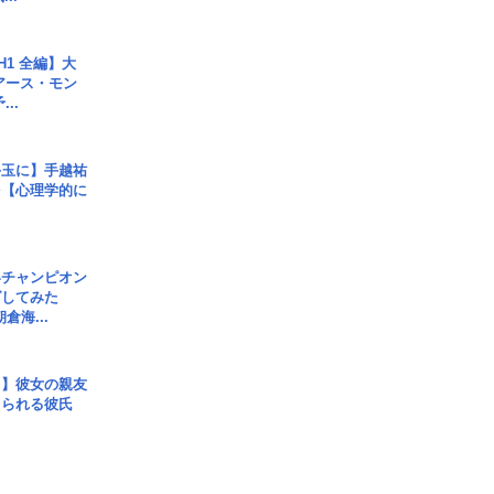
H1 全編】大
 アース・モン
..
手玉に】手越祐
を【心理学的に
界チャンピオン
グしてみた
倉海...
レ】彼女の親友
コられる彼氏