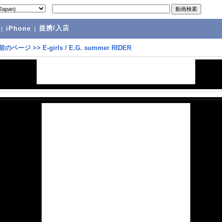
提携/入店
|
iPhone
|
前のページ
>>
E-girls / E.G. summer RIDER