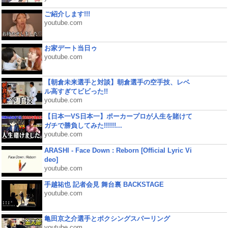
ご紹介します!!!
youtube.com
お家デート当日ゥ
youtube.com
【朝倉未来選手と対談】朝倉選手の空手技、レベ
ル高すぎてビビった!!
youtube.com
【日本一VS日本一】ポーカープロが人生を賭けて
ガチで勝負してみた!!!!!!...
youtube.com
ARASHI - Face Down : Reborn [Official Lyric Vi
deo]
youtube.com
手越祐也 記者会見 舞台裏 BACKSTAGE
youtube.com
亀田京之介選手とボクシングスパーリング
youtube.com