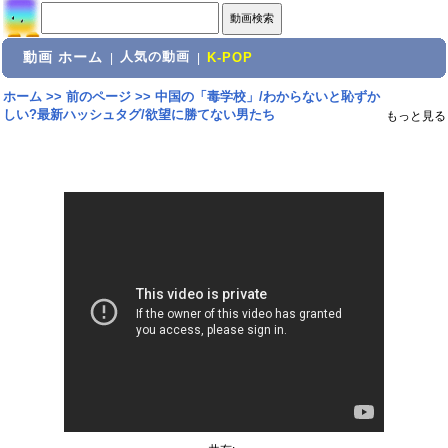
動画 ホーム
人気の動画
|
|
K-POP
ホーム
>>
前のページ
>>
中国の「毒学校」/わからないと恥ずか
しい?最新ハッシュタグ/欲望に勝てない男たち
もっと見る