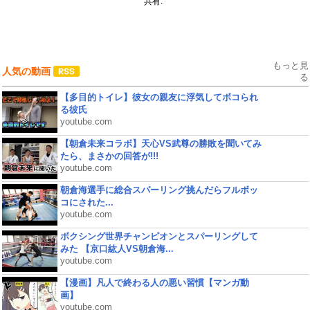
共有:
もっと見
人気の動画
る
【多目的トイレ】彼女の親友に浮気してボコられ
る彼氏
youtube.com
【朝倉未来コラボ】天心VS武尊の勝敗を聞いてみ
たら、まさかの回答が!!!
youtube.com
朝倉海選手に総合スパーリング挑んだらフルボッ
コにされた...
youtube.com
ボクシング世界チャンピオンとスパーリングして
みた 【京口紘人VS朝倉海...
youtube.com
【漫画】凡人で終わる人の悪い習慣【マンガ動
画】
youtube.com