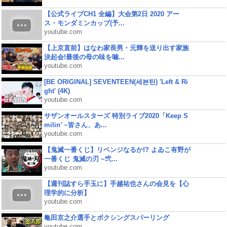
【公式ライブCH1 全編】大会第2日 2020 アー
ス・モンダミンカップ(予...
youtube.com
【上京直前】はなわ家長男・元輝を送り出す家族
決起会!最後の母の味を噛...
youtube.com
[BE ORIGINAL] SEVENTEEN(세븐틴) 'Left & Ri
ght' (4K)
youtube.com
サザンオールスターズ 特別ライブ2020「Keep S
milin’ ~皆さん、あ...
youtube.com
【鬼滅一番くじ】リベンジなるか!? よゐこ有野が
一番くじ 鬼滅の刃 ~弐...
youtube.com
【週刊誌すら手玉に】手越祐也さんの会見を【心
理学的に分析】
youtube.com
亀田京之介選手とボクシングスパーリング
youtube.com