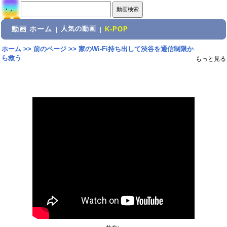
動画 ホーム
人気の動画
|
|
K-POP
ホーム
>>
前のページ
>>
家のWi-Fi持ち出して渋谷を通信制限か
ら救う
もっと見る