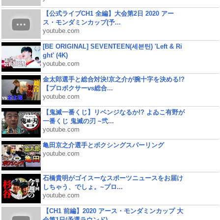
【公式ライブCH1 全編】大会第2日 2020 アー
ス・モンダミンカップ(予...
youtube.com
[BE ORIGINAL] SEVENTEEN(세븐틴) 'Left & Ri
ght' (4K)
youtube.com
金太郎選手と総合対決!京之介が腕十字を決める!?
【プロボクサーvs総合...
youtube.com
【鬼滅一番くじ】リベンジなるか!? よゐこ有野が
一番くじ 鬼滅の刃 ~弐...
youtube.com
亀田京之介選手とボクシングスパーリング
youtube.com
石橋貴明がゴイスーなスポーツニュースをお届け
しちゃう、でしょ。~プロ...
youtube.com
【CH1 前編】2020 アース・モンダミンカップ 大
会第1日(予選ラウンド)...