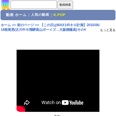
動画 ホーム
人気の動画
|
|
K-POP
ホーム
>>
前のページ
>>
【この日はMAX145キロ計測】2016/06/
18根尾昴(古川中※飛騨高山ボーイズ→大阪桐蔭高)その4
もっと見る