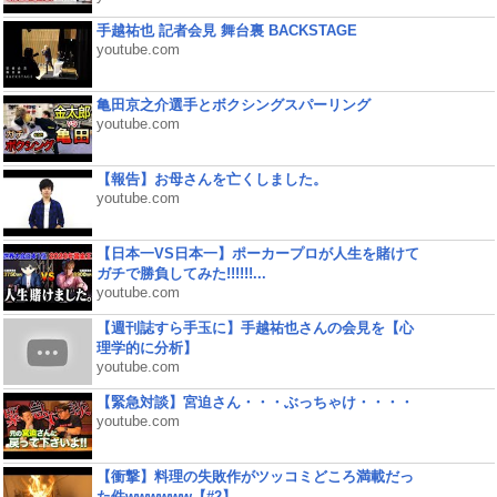
手越祐也 記者会見 舞台裏 BACKSTAGE
youtube.com
亀田京之介選手とボクシングスパーリング
youtube.com
【報告】お母さんを亡くしました。
youtube.com
【日本一VS日本一】ポーカープロが人生を賭けて
ガチで勝負してみた!!!!!!...
youtube.com
【週刊誌すら手玉に】手越祐也さんの会見を【心
理学的に分析】
youtube.com
【緊急対談】宮迫さん・・・ぶっちゃけ・・・・
youtube.com
【衝撃】料理の失敗作がツッコミどころ満載だっ
た件wwwwww【#2】