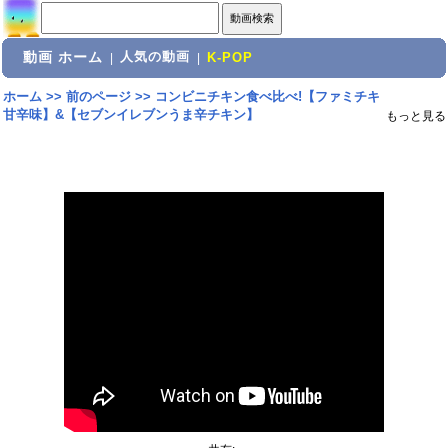
動画 ホーム
人気の動画
|
|
K-POP
ホーム
>>
前のページ
>>
コンビニチキン食べ比べ!【ファミチキ
甘辛味】&【セブンイレブンうま辛チキン】
もっと見る