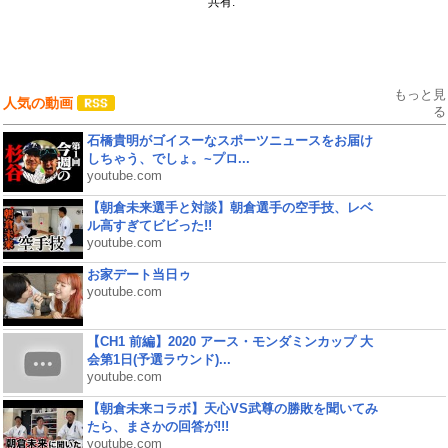
共有:
もっと見
人気の動画
る
石橋貴明がゴイスーなスポーツニュースをお届け
しちゃう、でしょ。~プロ...
youtube.com
【朝倉未来選手と対談】朝倉選手の空手技、レベ
ル高すぎてビビった!!
youtube.com
お家デート当日ゥ
youtube.com
【CH1 前編】2020 アース・モンダミンカップ 大
会第1日(予選ラウンド)...
youtube.com
【朝倉未来コラボ】天心VS武尊の勝敗を聞いてみ
たら、まさかの回答が!!!
youtube.com